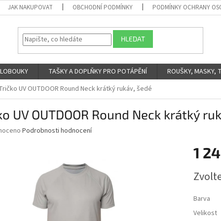
JAK NAKUPOVAT
OBCHODNÍ PODMÍNKY
PODMÍNKY OCHRANY OS
HLEDAT
 KLOBOUKY
TAŠKY A DOPLŇKY PRO POTÁPĚNÍ
ROUŠKY, MASKY, 
Tričko UV OUTDOOR Round Neck krátký rukáv, šedé
čko UV OUTDOOR Round Neck krátký ruk
né
noceno
Podrobnosti hodnocení
ní
1 24
u
Měrná
Zvolt
cena:
ek.
Barva
Velikost