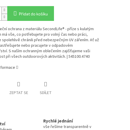
Přidat do košíku
eční ochrana z materiálu SecondLife® - příze s kulatým
 má vše, co potřebujete pro volný čas nebo práci,
 spolehlivě chránili před nebezpečným UV zářením. Ať už
 zastřešujete nebo pracujete v odpadovém
ství. S naším ochranným oblečením zajišťujeme vaši
t při všech outdoorových aktivitách. | 545100.4740
informace
ZEPTAT SE
SDÍLET
Rychlé jednání
tví
vše řešíme transparentně v
výběrem.