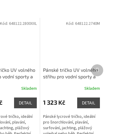
Kód:
648122.2800XXL
Kód:
648122.2740M
Další
ričko UV volného
Pánské tričko UV volného
produkt
o vodní sporty a
střihu pro vodní sporty a
it krátký rukáv
na pláž Fit krátký rukáv
Skladem
Skladem
šedo-zelená
č
1 323 Kč
DETAIL
DETAIL
ové tričko, ideální
Pánské lycrové tričko, ideální
ování, plavání,
pro šnorchlování, plavání,
jachting, plážový
surfování, jachting, plážový
bo běh. Perfektní
volejbal nebo běh. Perfektní