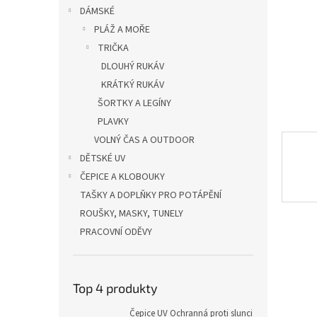
n
DÁMSKÉ
e
PLÁŽ A MOŘE
l
TRIČKA
DLOUHÝ RUKÁV
KRÁTKÝ RUKÁV
ŠORTKY A LEGÍNY
PLAVKY
VOLNÝ ČAS A OUTDOOR
DĚTSKÉ UV
ČEPICE A KLOBOUKY
TAŠKY A DOPLŇKY PRO POTÁPĚNÍ
ROUŠKY, MASKY, TUNELY
PRACOVNÍ ODĚVY
Top 4 produkty
Čepice UV Ochranná proti slunci