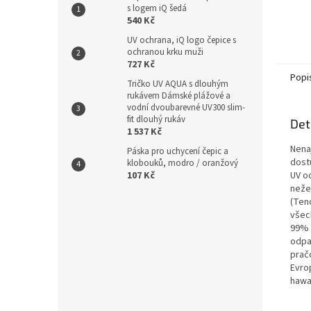
s logem iQ šedá
540 Kč
UV ochrana, iQ logo čepice s
ochranou krku muži
727 Kč
Popi
Tričko UV AQUA s dlouhým
rukávem Dámské plážové a
vodní dvoubarevné UV300 slim-
fit dlouhý rukáv
Det
1 537 Kč
Nenaj
Páska pro uchycení čepic a
dostu
klobouků, modro / oranžový
107 Kč
UV o
neže
(Tenc
všec
99% 
odpa
pračc
Evro
hawai