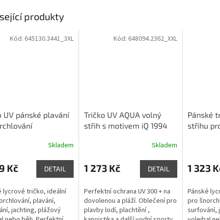
sející produkty
Kód:
645130.3441_3XL
Kód:
648094.2362_XXL
o UV pánské plavání
Tričko UV AQUA volný
Pánské t
rchlování
střih s motivem iQ 1994
střihu pr
arevné slim-fit
Červené
na pláž F
Skladem
Skladem
ý rukáv modro-bílá
černá
9 Kč
1 273 Kč
1 323 K
DETAIL
DETAIL
 lycrové tričko, ideální
Perfektní ochrana UV 300 + na
Pánské lycr
orchlování, plavání,
dovolenou a pláží. Oblečení pro
pro šnorchl
ání, jachting, plážový
plavby lodí, plachtění ,
surfování, 
al nebo běh. Perfektní
kanoistika a další vodní sporty
volejbal ne