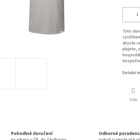
Tato slun
výstřihem
abyste se
plujete,
hospodář
bezpečnos
Detailní 
TISK
Pohodlné doručení
Odborné poradens
na adresu v ČR, do Zásilkovny
pokud si nejste jisti 