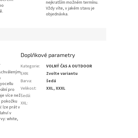
nejkratším možném termínu.
po
Vždy víte, v jakém stavu je
ě.
objednávka.
Doplňkové parametry
í
Kategorie
:
VOLNÝ ČAS A OUTDOOR
e schváleným
EAN
:
Zvolte variantu
a
Barva
:
šedá
yocellu
Velikost
:
XXL, XXXL
ální pro
uje více než
šedá
:
je pokožku
XXL
:
 lze prát v
lahví v
vy: white,