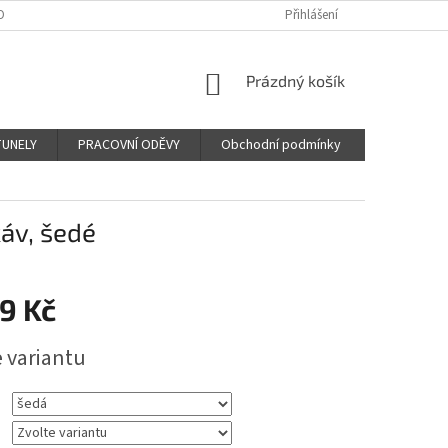
OBNÍCH ÚDAJŮ
Přihlášení
NÁKUPNÍ
Prázdný košík
KOŠÍK
TUNELY
PRACOVNÍ ODĚVY
Obchodní podmínky
áv, šedé
9 Kč
e variantu