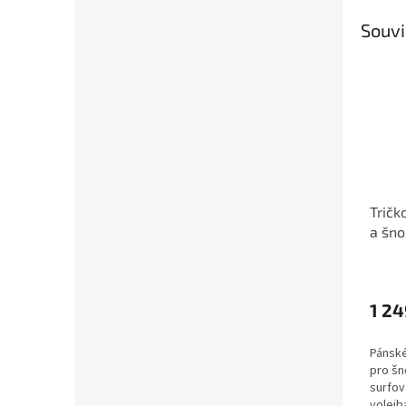
Souvi
Tričk
a šno
dvoub
krátk
1 24
Pánské
pro šn
surfov
volejb