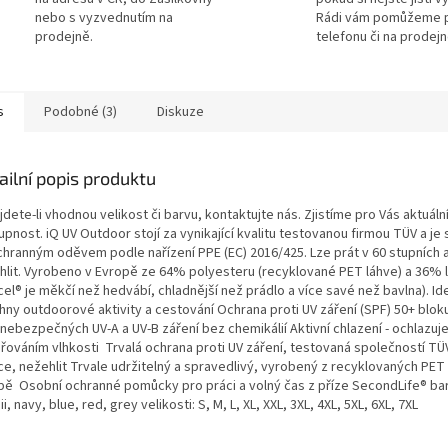
nebo s vyzvednutím na
Rádi vám pomůžeme 
prodejně.
telefonu či na prodejn
s
Podobné (3)
Diskuze
ailní popis produktu
dete-li vhodnou velikost či barvu, kontaktujte nás. Zjistíme pro Vás aktuáln
pnost. iQ UV Outdoor stojí za vynikající kvalitu testovanou firmou TÜV a j
chranným oděvem podle nařízení PPE (EC) 2016/425. Lze prát v 60 stupních 
hlit. Vyrobeno v Evropě ze 64% polyesteru (recyklované PET láhve) a 36% l
el® je měkčí než hedvábí, chladnější než prádlo a více savé než bavlna). Ide
hny outdoorové aktivity a cestování Ochrana proti UV záření (SPF) 50+ blok
nebezpečných UV-A a UV-B záření bez chemikálií Aktivní chlazení - ochlazu
řováním vlhkosti Trvalá ochrana proti UV záření, testovaná společností TÜV.
e, nežehlit Trvale udržitelný a spravedlivý, vyrobený z recyklovaných PET 
pě Osobní ochranné pomůcky pro práci a volný čas z příze SecondLife® bar
i, navy, blue, red, grey velikosti: S, M, L, XL, XXL, 3XL, 4XL, 5XL, 6XL, 7XL