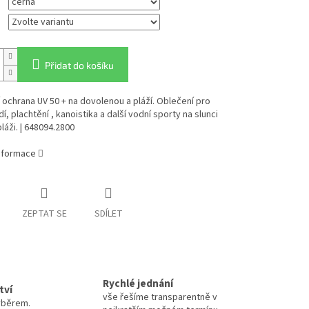
Přidat do košíku
 ochrana UV 50 + na dovolenou a pláží. Oblečení pro
í, plachtění , kanoistika a další vodní sporty na slunci
láži. | 648094.2800
informace
ZEPTAT SE
SDÍLET
Rychlé jednání
tví
vše řešíme transparentně v
výběrem.