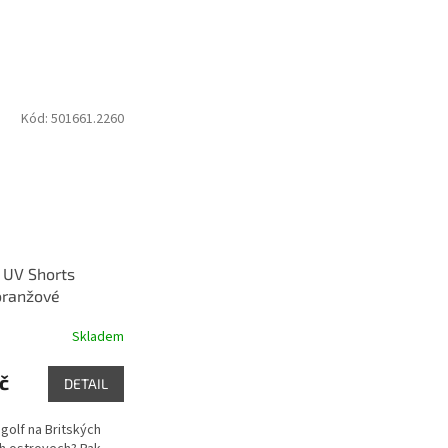
Kód:
501661.2260
Q UV Shorts
oranžové
Skladem
č
DETAIL
golf na Britských