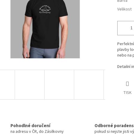
Barva
Velikost
Perfektní
plavby lod
nebo na p
Detailní 
TISK
Pohodlné doručení
Odborné poradens
na adresu v ČR, do Zásilkovny
pokud si nejste jisti 