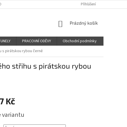
OBNÍCH ÚDAJŮ
Přihlášení
NÁKUPNÍ
Prázdný košík
KOŠÍK
TUNELY
PRACOVNÍ ODĚVY
Obchodní podmínky
hu s pirátskou rybou černé
ého střihu s pirátskou rybou
7 Kč
e variantu