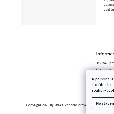
kapsou
vysoce
zajišť
pohybu
nošení
Z
á
p
a
t
Informac
í
Jak nakupo
Obchodní 
Podmínky o
K personaliz
údajů
sociálních m
soubory cook
Nastaven
Copyright 2026
IQ-UV.cz
. Všechna práva vyhrazena.
Uprav