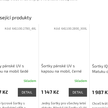
sející produkty
Kód:
641100.2780_4XL
Kód:
641100.2800_XXXL
y pánské UV s
Šortky pánské UV s
Šortky I
u na mobil šedé
kapsou na mobil, černé
Matuku 
Skladem
Skladem
7 Kč
1 147 Kč
1 987 K
DETAIL
DETAIL
 lycrové šortky s
Jedny šortky pro všechny letní
Chceš hrát 