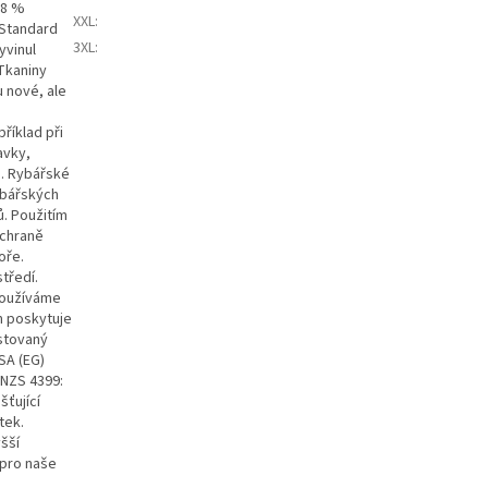
78 %
XXL
:
 Standard
3XL
:
yvinul
 Tkaniny
u nové, ale
říklad při
avky,
1. Rybářské
ybářských
ů. Použitím
áchraně
oře.
tředí.
používáme
m poskytuje
stovaný
SA (EG)
 NZS 4399:
šťující
tek.
šší
 pro naše