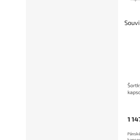
Souvi
Šortk
kapso
1 14
Pánské