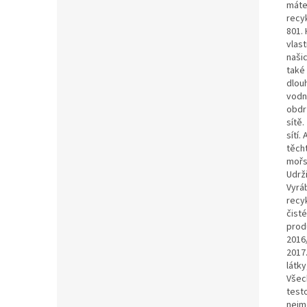
máte
recy
801.
vlast
naši
také 
dlou
vodn
obdrž
sítě
sítí.
těch
mořs
Udrži
Vyrá
recy
čist
prod
2016/
2017
látky
Všec
testo
nejm