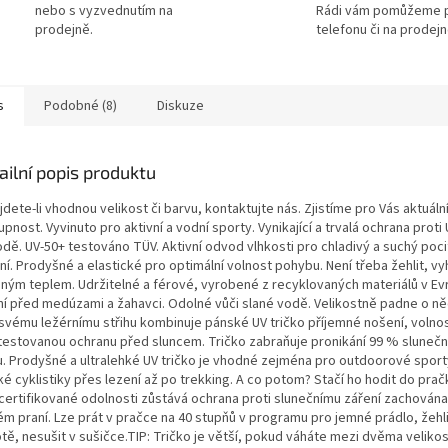
nebo s vyzvednutím na
Rádi vám pomůžeme 
prodejně.
telefonu či na prodejn
s
Podobné (8)
Diskuze
ailní popis produktu
dete-li vhodnou velikost či barvu, kontaktujte nás. Zjistíme pro Vás aktuáln
pnost. Vyvinuto pro aktivní a vodní sporty. Vynikající a trvalá ochrana proti 
dě. UV-50+ testováno TÜV. Aktivní odvod vlhkosti pro chladivý a suchý pocit
í. Prodyšné a elastické pro optimální volnost pohybu. Není třeba žehlit, vy
sným teplem. Udržitelné a férové, vyrobené z recyklovaných materiálů v Ev
ní před medúzami a žahavci. Odolné vůči slané vodě. Velikostně padne o ně
 svému ležérnímu střihu kombinuje pánské UV tričko příjemné nošení, volno
testovanou ochranu před sluncem. Tričko zabraňuje pronikání 99 % slunečn
lu. Prodyšné a ultralehké UV tričko je vhodné zejména pro outdoorové sport
é cyklistiky přes lezení až po trekking. A co potom? Stačí ho hodit do pra
certifikované odolnosti zůstává ochrana proti slunečnímu záření zachována 
m praní. Lze prát v pračce na 40 stupňů v programu pro jemné prádlo, žehli
otě, nesušit v sušičce.TIP: Tričko je větší, pokud váháte mezi dvěma veliko