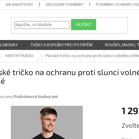
JAK NAKUPOVAT
OBCHODNÍ PODMÍNKY
PODMÍNKY OCHRANY OS
HLEDAT
 KLOBOUKY
TAŠKY A DOPLŇKY PRO POTÁPĚNÍ
ROUŠKY, MASKY, 
KRÁTKÝ RUKÁV
Pánské tričko na ochranu proti slunci volného stři
ké tričko na ochranu proti slunci voln
né
né
noceno
Podrobnosti hodnocení
ní
1 29
u
Měrná
Zvolt
cena:
ek.