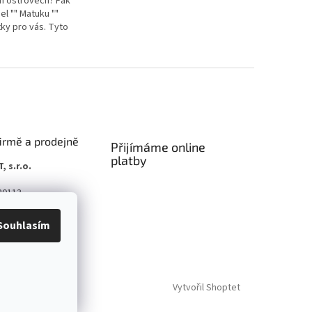
h ostrovech? Pak
 "" Matuku ""
tky pro vás. Tyto
 volný čas jsou
lehké a
ucí. Se...
firmě a prodejně
Přijímáme online
platby
, s.r.o.
20113
Na Radosti 184/59,
Souhlasím
ha
Vytvořil Shoptet