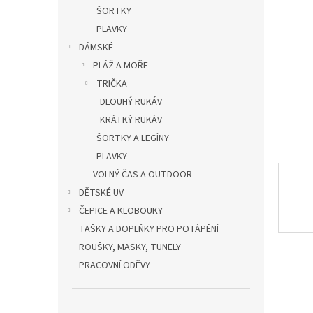
n
ŠORTKY
e
PLAVKY
l
DÁMSKÉ
PLÁŽ A MOŘE
TRIČKA
DLOUHÝ RUKÁV
KRÁTKÝ RUKÁV
ŠORTKY A LEGÍNY
PLAVKY
VOLNÝ ČAS A OUTDOOR
DĚTSKÉ UV
ČEPICE A KLOBOUKY
TAŠKY A DOPLŇKY PRO POTÁPĚNÍ
ROUŠKY, MASKY, TUNELY
PRACOVNÍ ODĚVY