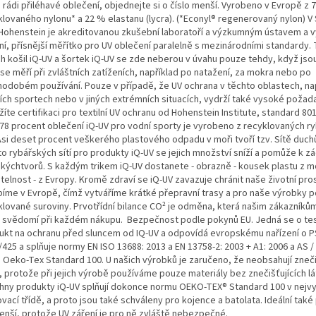
 rádi přiléhavé oblečení, objednejte si o číslo menší. Vyrobeno v Evropě z 
klovaného nylonu* a 22 % elastanu (lycra). (*Econyl® regenerovaný nylon) V
 Hohenstein je akreditovanou zkušební laboratoří a výzkumným ústavem a v
ní, přísnější měřítko pro UV oblečení paralelně s mezinárodními standardy.
ch košil iQ-UV a šortek iQ-UV se zde neberou v úvahu pouze tehdy, když jso
se měří při zvláštních zatíženích, například po natažení, za mokra nebo po
hodobém používání. Pouze v případě, že UV ochrana v těchto oblastech, nap
ích sportech nebo v jiných extrémních situacích, vydrží také vysoké požad
íte certifikaci pro textilní UV ochranu od Hohenstein Institute, standard 80
. 78 procent oblečení iQ-UV pro vodní sporty je vyrobeno z recyklovaných r
 Asi deset procent veškerého plastového odpadu v moři tvoří tzv. Sítě duch
to rybářských sítí pro produkty iQ-UV se jejich množství sníží a pomůže k z
kýchtvorů. S každým trikem iQ-UV dostanete - obrazně - kousek plastu z m
telnost - z Evropy. Kromě zdraví se iQ-UV zavazuje chránit naše životní pros
bíme v Evropě, čímž vytváříme krátké přepravní trasy a pro naše výrobky 
klované suroviny. Prvotřídní bilance CO² je odměna, která našim zákazníků
é svědomí při každém nákupu. Bezpečnost podle pokynů EU. Jedná se o te
ukt na ochranu před sluncem od IQ-UV a odpovídá evropskému nařízení o P
425 a splňuje normy EN ISO 13688: 2013 a EN 13758-2: 2003 + A1: 2006 a AS /
. Oeko-Tex Standard 100. U našich výrobků je zaručeno, že neobsahují zneči
, protože při jejich výrobě používáme pouze materiály bez znečišťujících lá
hny produkty iQ-UV splňují dokonce normu OEKO-TEX® Standard 100 v nejvy
vací třídě, a proto jsou také schváleny pro kojence a batolata. Ideální také
enší, protože UV záření je pro ně zvláště nebezpečné.