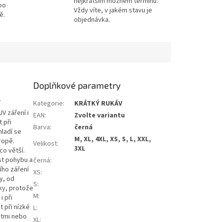
nejkratším možném termínu.
po
Vždy víte, v jakém stavu je
ě.
objednávka.
Doplňkové parametry
í
Kategorie
:
KRÁTKÝ RUKÁV
UV záření i
EAN
:
Zvolte variantu
 při
Barva
:
černá
hladí se
M, XL, 4XL, XS, S, L, XXL,
ropě.
Velikost
:
3XL
co větší.
st pohybu a
černá
:
ího záření
XS
:
y, od
S
:
čky, protože
M
:
i při
t při nízké
L
:
stmi nebo
XL
: