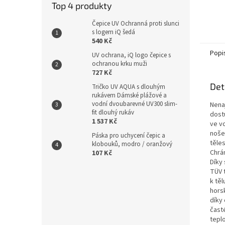
Top 4 produkty
Čepice UV Ochranná proti slunci
s logem iQ šedá
540 Kč
Popi
UV ochrana, iQ logo čepice s
ochranou krku muži
727 Kč
Det
Tričko UV AQUA s dlouhým
rukávem Dámské plážové a
vodní dvoubarevné UV300 slim-
Nenaj
fit dlouhý rukáv
dostu
1 537 Kč
ve vo
nošen
Páska pro uchycení čepic a
těle
klobouků, modro / oranžový
Chrá
107 Kč
Díky
TÜV 
k tě
horsk
díky 
časté
tepl