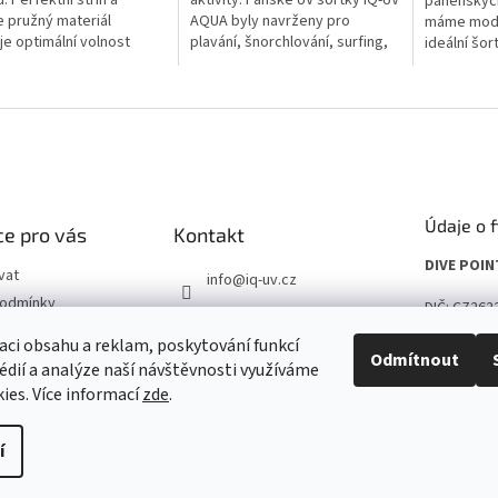
. Perfektní střih a
aktivity. Pánské UV šortky iQ-UV
panenskýc
 pružný materiál
AQUA byly navrženy pro
máme model
uje optimální volnost
plavání, šnorchlování, surfing,
ideální šor
 a vysoký komfort při
paddleboard, běh i další
kalhoty pro
. | 641100.2780
sportovní aktivity na souši i
prodyšné, 
ve...
rychleschno
Údaje o 
e pro vás
Kontakt
DIVE POINT
vat
info
@
iq-uv.cz
podmínky
DIČ: CZ262
602 295 376
chrany osobních
aci obsahu a reklam, poskytování funkcí
Facebook
Prodejna: 
Odmítnout
édií a analýze naší návštěvnosti využíváme
155 21 Pra
ies. Více informací
zde
.
í
it nastavení cookies