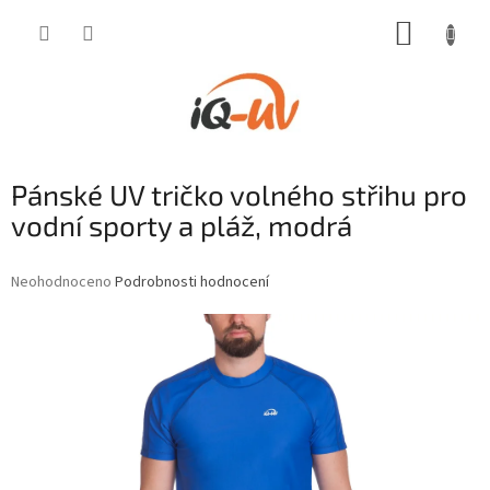
Přejít
NÁKUP
na
obsah
KOŠÍK
Pánské UV tričko volného střihu pro
vodní sporty a pláž, modrá
Průměrné
Neohodnoceno
Podrobnosti hodnocení
hodnocení
produktu
je
0,0
z
5
hvězdiček.