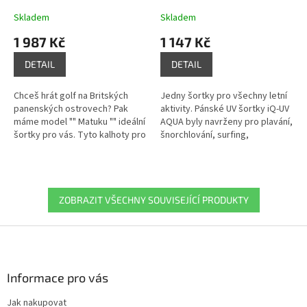
Skladem
Skladem
1 987 Kč
1 147 Kč
DETAIL
DETAIL
Chceš hrát golf na Britských
Jedny šortky pro všechny letní
panenských ostrovech? Pak
aktivity. Pánské UV šortky iQ-UV
máme model "" Matuku "" ideální
AQUA byly navrženy pro plavání,
šortky pro vás. Tyto kalhoty pro
šnorchlování, surfing,
volný čas jsou prodyšné, lehké
paddleboard, běh i další
a rychleschnoucí. Se...
sportovní aktivity na souši i ve...
ZOBRAZIT VŠECHNY SOUVISEJÍCÍ PRODUKTY
Z
á
p
a
Informace pro vás
t
Jak nakupovat