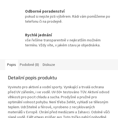
Odborné poradenství
pokud si nejste jisti výběrem. Rádi vám pomůžeme po
telefonu či na prodejně.
Rychlé jednání
vše řešíme transparentně v nejkratším možném
termínu. Vždy víte, v jakém stavu je objednávka.
Popis
Podobné (8)
Diskuze
Detailní popis produktu
Vyvinuto pro aktivní a vodní sporty. Vynikající a trvalá ochrana
před UV zářením, i ve vodě. UV-50+ testováno TÜV. Aktivní odvod
vlhkosti pro pocit chladu a sucha. Prodyšné a pružné pro
optimální volnost pohybu. Není třeba žehlit, vyhladí se tělesným
teplem. Udržitelné a férové, vyrobeno z recyklovaných
materiálů v Evropě. Chrání před medúzami a žahavci. Odolné vůči
slané vodě. Fällt etwas größer aus Toto tričko nabízí pohodlné