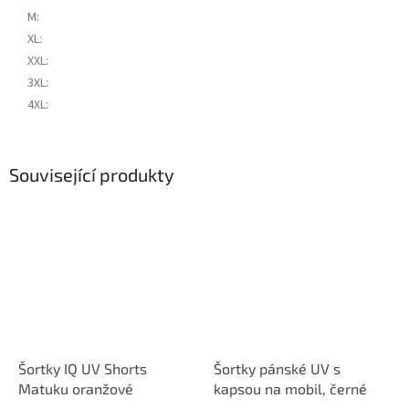
M
:
XL
:
XXL
:
3XL
:
4XL
:
Související produkty
Šortky IQ UV Shorts
Šortky pánské UV s
Matuku oranžové
kapsou na mobil, černé