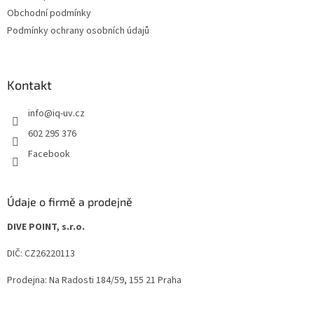
í
Obchodní podmínky
Podmínky ochrany osobních údajů
Kontakt
info
@
iq-uv.cz
602 295 376
Facebook
Údaje o firmě a prodejně
DIVE POINT, s.r.o.
DIČ: CZ26220113
Prodejna: Na Radosti 184/59, 155 21 Praha