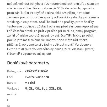
nošení, volnost pohybu a TÜV testovanou ochranu před sluncem
v ležérním střihu. Tričko zabraňuje 99 % slunečních paprsků v
pronikání k tělu. Prodyšné a ultralehké UV tričko je vhodné
zejména pro outdoorové sporty od horské cyklistiky po lezení a
trekking. A co potom? Stačí ho hodit do pračky, protože díky
testované odolnosti zůstává ochrana před sluncem neporušená
i při častém praní.Lze prát v pračce při 40 °C na jemný program,
žehlit při nízké teplotě, nesušit v sušičce.TIP: Tričko je větší,
pokud jste mezi dvěma velikostmi nebo máte rádi trička
přiléhavá, objednejte si o jednu velikost menší. Vyrobeno v
Evropě z 78 % recyklovaného nylonu* a 22 % elastanu (Lycra).
(*Econyl® regenerovaný nylon)
Doplňkové parametry
Kategorie
:
KRÁTKÝ RUKÁV
EAN
:
Zvolte variantu
Barva
:
modrá
Velikost
:
M, XL, 4XL, S, L, XXL, 3XL
modrá
:
L
:
S
: