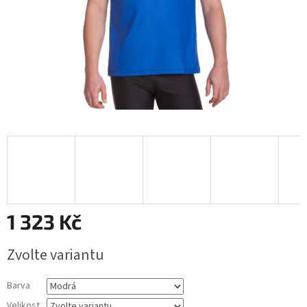
1 323 Kč
Měrná
Zvolte variantu
cena:
Barva
Velikost