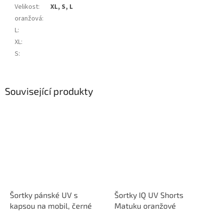
Velikost
:
XL, S, L
oranžová
:
L
:
XL
:
S
:
Související produkty
Šortky pánské UV s
Šortky IQ UV Shorts
kapsou na mobil, černé
Matuku oranžové