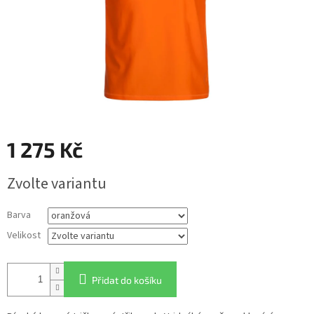
1 275 Kč
Měrná
Zvolte variantu
cena:
Barva
Velikost
Přidat do košíku