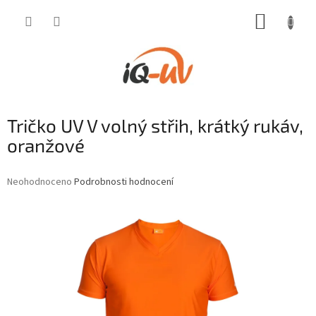
Přejít
NÁKUP
na
obsah
KOŠÍK
Tričko UV V volný střih, krátký rukáv,
oranžové
Průměrné
Neohodnoceno
Podrobnosti hodnocení
hodnocení
produktu
je
0,0
z
5
hvězdiček.