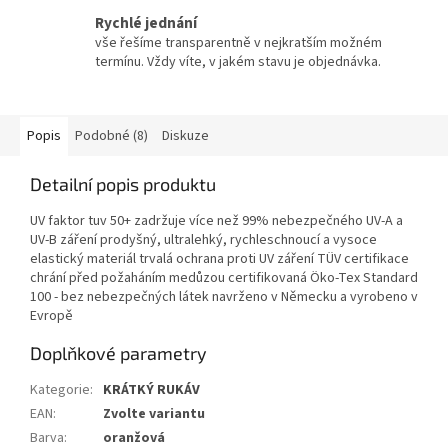
Rychlé jednání
vše řešíme transparentně v nejkratším možném
termínu. Vždy víte, v jakém stavu je objednávka.
Popis
Podobné (8)
Diskuze
Detailní popis produktu
UV faktor tuv 50+ zadržuje více než 99% nebezpečného UV-A a
UV-B záření prodyšný, ultralehký, rychleschnoucí a vysoce
elastický materiál trvalá ochrana proti UV záření TÜV certifikace
chrání před požaháním medůzou certifikovaná Öko-Tex Standard
100 - bez nebezpečných látek navrženo v Německu a vyrobeno v
Evropě
Doplňkové parametry
Kategorie
:
KRÁTKÝ RUKÁV
EAN
:
Zvolte variantu
Barva
:
oranžová