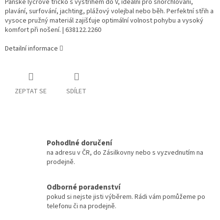
Pánské lycrové tričko s výstřihem do V, ideální pro šnorchlování,
plavání, surfování, jachting, plážový volejbal nebo běh. Perfektní střih a
vysoce pružný materiál zajišťuje optimální volnost pohybu a vysoký
komfort při nošení. | 638122.2260
Detailní informace
ZEPTAT SE
SDÍLET
Pohodlné doručení
na adresu v ČR, do Zásilkovny nebo s vyzvednutím na
prodejně.
Odborné poradenství
pokud si nejste jisti výběrem. Rádi vám pomůžeme po
telefonu či na prodejně.