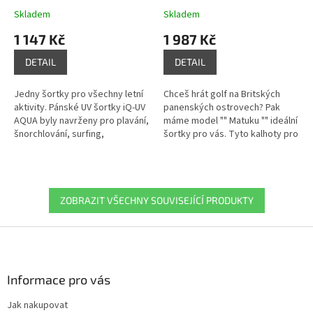
Skladem
Skladem
1 147 Kč
1 987 Kč
DETAIL
DETAIL
Jedny šortky pro všechny letní
Chceš hrát golf na Britských
aktivity. Pánské UV šortky iQ-UV
panenských ostrovech? Pak
AQUA byly navrženy pro plavání,
máme model "" Matuku "" ideální
šnorchlování, surfing,
šortky pro vás. Tyto kalhoty pro
paddleboard, běh i další
volný čas jsou prodyšné, lehké
sportovní aktivity na souši i ve...
a rychleschnoucí. Se...
ZOBRAZIT VŠECHNY SOUVISEJÍCÍ PRODUKTY
Z
á
p
a
Informace pro vás
t
Jak nakupovat
í