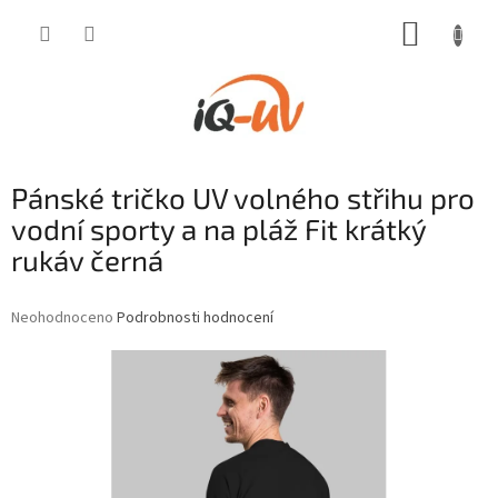
Přejít
NÁKUP
na
obsah
KOŠÍK
Pánské tričko UV volného střihu pro
vodní sporty a na pláž Fit krátký
rukáv černá
Průměrné
Neohodnoceno
Podrobnosti hodnocení
hodnocení
produktu
je
0,0
z
5
hvězdiček.