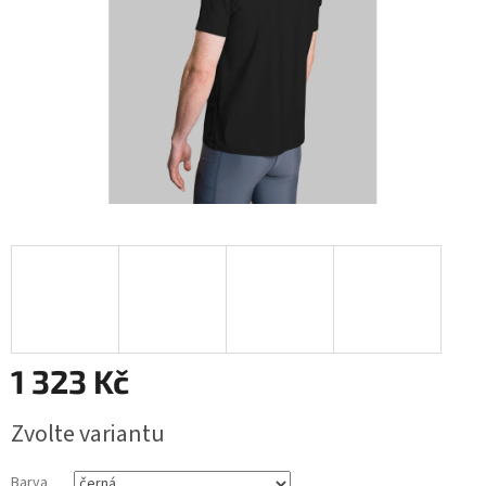
1 323 Kč
Měrná
Zvolte variantu
cena:
Barva