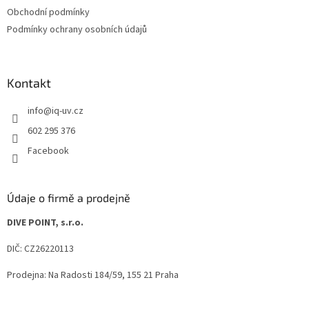
í
Obchodní podmínky
Podmínky ochrany osobních údajů
Kontakt
info
@
iq-uv.cz
602 295 376
Facebook
Údaje o firmě a prodejně
DIVE POINT, s.r.o.
DIČ: CZ26220113
Prodejna: Na Radosti 184/59, 155 21 Praha