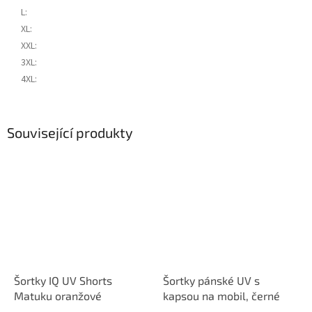
L
:
XL
:
XXL
:
3XL
:
4XL
:
Související produkty
Šortky IQ UV Shorts
Šortky pánské UV s
Matuku oranžové
kapsou na mobil, černé