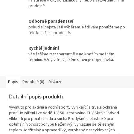
na adresu v ČR, do Zásilkovny nebo s vyzvednutím na
prodejně.
Odborné poradenství
pokud si nejste jisti výběrem. Rádi vám pomůžeme po
telefonu či na prodejně.
Rychlé jednání
vše řešíme transparentně v nejkratším možném
termínu. Vždy víte, v jakém stavu je objednávka.
Popis
Podobné (8)
Diskuze
Detailní popis produktu
Vyvinuto pro aktivní a vodní sporty Vynikající a trvalá ochrana
proti UV záření i ve vodě. UV-50+ testováno TÜV Aktivní odvod
vlhkosti pro pocit chladu a sucha Prodyšné a elastické pro
optimální volnost pohybu Nežehlivý, vyhlazuje se tělesným
teplem Udržitelný a spravedlivý, vyrobený z recyklovaných