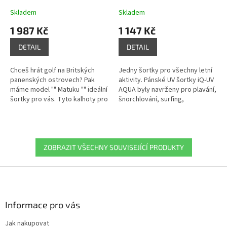
Skladem
Skladem
1 987 Kč
1 147 Kč
DETAIL
DETAIL
Chceš hrát golf na Britských
Jedny šortky pro všechny letní
panenských ostrovech? Pak
aktivity. Pánské UV šortky iQ-UV
máme model "" Matuku "" ideální
AQUA byly navrženy pro plavání,
šortky pro vás. Tyto kalhoty pro
šnorchlování, surfing,
volný čas jsou prodyšné, lehké
paddleboard, běh i další
a rychleschnoucí. Se...
sportovní aktivity na souši i ve...
ZOBRAZIT VŠECHNY SOUVISEJÍCÍ PRODUKTY
Z
á
p
a
Informace pro vás
t
Jak nakupovat