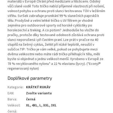
materiálů v Evropě Chrání před medúzami a hlísticemi. Odolný
vůči slané vodě Toto tričko nabízí příjemné vlastnosti při nošení,
volnost pohybu a ochranu proti slunci testovanou TÜV v ležérním
střihu. Svršek zabraňuje pronikání 99 % slunečních paprsků k
tělu. Prodyšné a velmi lehké tričko s UV filtrem je vhodné
zejména pro outdoorové sporty od horské cyklistiky po
horolezectví a treking. A co potom? Jednoduše ho vložte do
pračky, protože díky testované odolnosti zůstává ochrana proti
slunci neporušená i při častém praní. Lze prát v pračce na 40
stupňů na šetrný cyklus, žehlit při nízké teplotě, nesušit v
sušičce.TIP: Tričko je vám velké, pokud se pohybujete mezi
dvěma velikostmi nebo máte rádi tričko přiléhající k tělu, měli
byste si objednat o jednu velikost menší. Vyrobeno v Evropě ze
78 % recyklovaného nylonu* a 22 % elastanu (lycry). (*Econyl®
regenerovaný nylon)
Doplňkové parametry
Kategorie
:
KRÁTKÝ RUKÁV
EAN
:
Zvolte variantu
Barva
:
černá
Velikost
:
XL, 4XL, L, XXL, 3XL
černá
: