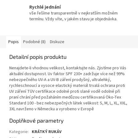
Rychlé jednání
vše řešíme transparentně v nejkratším možném
termínu. Vždy víte, v jakém stavu je objednávka.
Popis
Podobné (8)
Diskuze
Detailní popis produktu
Nenajdete-li vhodnou velikost, kontaktujte nás. Zjistíme pro Vás
aktuální dostupnost. Uv faktor SPF 230+ zadržuje více než 99%
nebezpečného UV-A a UV-B záření prodyšný, ultralehký,
rychleschnoucí a vysoce elastický materiál trvalá ochrana proti
UV záření TÜV certifikace odolné proti slané vodě odolné při
praní chrání před požaháním medůzou certifikovaná Öko-Tex
Standard 100 - bez nebezpečných látek velikost: S, M, L, XL, XXL,
3XL navrženo v Německu a vyrobeno v Evropě
Doplňkové parametry
Kategorie
:
KRÁTKÝ RUKÁV