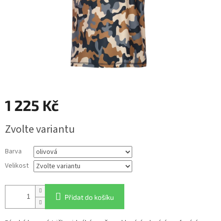
1 225 Kč
Měrná
Zvolte variantu
cena:
Barva
Velikost
Přidat do košíku