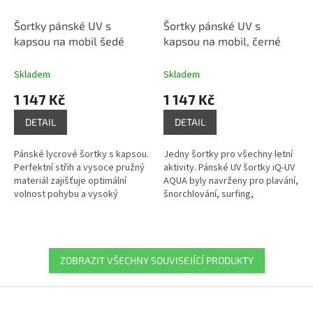
Šortky pánské UV s
Šortky pánské UV s
kapsou na mobil šedé
kapsou na mobil, černé
Skladem
Skladem
1 147 Kč
1 147 Kč
DETAIL
DETAIL
Pánské lycrové šortky s kapsou.
Jedny šortky pro všechny letní
Perfektní střih a vysoce pružný
aktivity. Pánské UV šortky iQ-UV
materiál zajišťuje optimální
AQUA byly navrženy pro plavání,
volnost pohybu a vysoký
šnorchlování, surfing,
komfort při nošení. |
paddleboard, běh i další
641100.2780
sportovní aktivity na souši i ve...
ZOBRAZIT VŠECHNY SOUVISEJÍCÍ PRODUKTY
Z
á