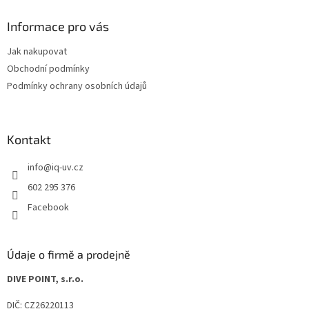
p
a
Informace pro vás
t
Jak nakupovat
í
Obchodní podmínky
Podmínky ochrany osobních údajů
Kontakt
info
@
iq-uv.cz
602 295 376
Facebook
Údaje o firmě a prodejně
DIVE POINT, s.r.o.
DIČ: CZ26220113