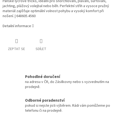
Pánské lycrové tričko, ideální pro šnorchlování, plavání, surfování,
jachting, plážový volejbal nebo běh. Perfektní střih a vysoce pružný
materiál zajišťuje optimální volnost pohybu a vysoký komfort při
nošení. | 648605.4560
Detailní informace
ZEPTAT SE
SDÍLET
Pohodlné doručení
na adresu v ČR, do Zásilkovny nebo s vyzvednutím na
prodejně.
Odborné poradenství
pokud si nejste jisti výběrem. Rádi vám pomůžeme po
telefonu či na prodejně.