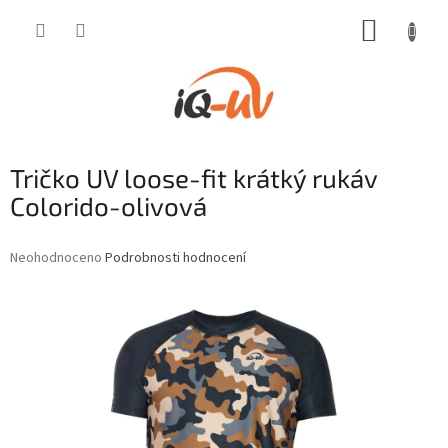
Přejít
NÁKUP
na
obsah
KOŠÍK
Tričko UV loose-fit krátký rukáv
Colorido-olivová
Průměrné
Neohodnoceno
Podrobnosti hodnocení
hodnocení
produktu
je
0,0
z
5
hvězdiček.