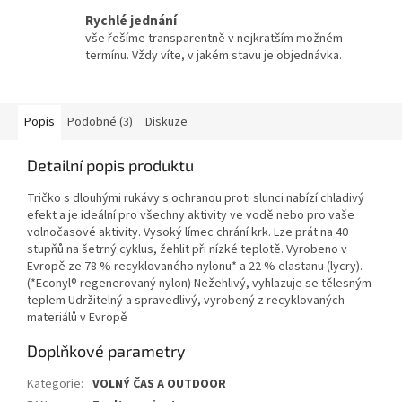
Rychlé jednání
vše řešíme transparentně v nejkratším možném
termínu. Vždy víte, v jakém stavu je objednávka.
Popis
Podobné (3)
Diskuze
Detailní popis produktu
Tričko s dlouhými rukávy s ochranou proti slunci nabízí chladivý
efekt a je ideální pro všechny aktivity ve vodě nebo pro vaše
volnočasové aktivity. Vysoký límec chrání krk. Lze prát na 40
stupňů na šetrný cyklus, žehlit při nízké teplotě. Vyrobeno v
Evropě ze 78 % recyklovaného nylonu* a 22 % elastanu (lycry).
(*Econyl® regenerovaný nylon) Nežehlivý, vyhlazuje se tělesným
teplem Udržitelný a spravedlivý, vyrobený z recyklovaných
materiálů v Evropě
Doplňkové parametry
Kategorie
:
VOLNÝ ČAS A OUTDOOR