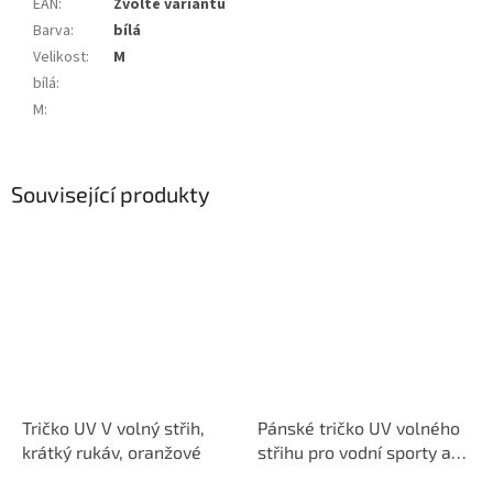
EAN
:
Zvolte variantu
Barva
:
bílá
Velikost
:
M
bílá
:
M
:
Související produkty
Tričko UV V volný střih,
Pánské tričko UV volného
krátký rukáv, oranžové
střihu pro vodní sporty a
na pláž Fit krátký rukáv