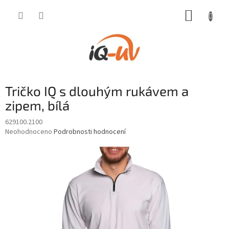
Přejít
NÁKUP
na
obsah
KOŠÍK
Tričko IQ s dlouhým rukávem a
zipem, bílá
629100.2100
Průměrné
Neohodnoceno
Podrobnosti hodnocení
hodnocení
produktu
je
0,0
z
5
hvězdiček.