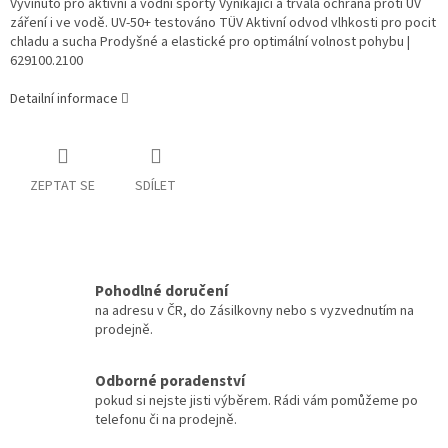
Vyvinuto pro aktivní a vodní sporty Vynikající a trvalá ochrana proti UV
záření i ve vodě. UV-50+ testováno TÜV Aktivní odvod vlhkosti pro pocit
chladu a sucha Prodyšné a elastické pro optimální volnost pohybu |
629100.2100
Detailní informace
ZEPTAT SE
SDÍLET
Pohodlné doručení
na adresu v ČR, do Zásilkovny nebo s vyzvednutím na
prodejně.
Odborné poradenství
pokud si nejste jisti výběrem. Rádi vám pomůžeme po
telefonu či na prodejně.