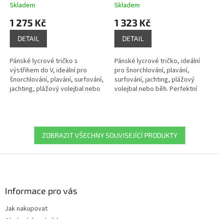
šedo-zelená
Skladem
Skladem
1 275 Kč
1 323 Kč
DETAIL
DETAIL
Pánské lycrové tričko s
Pánské lycrové tričko, ideální
výstřihem do V, ideální pro
pro šnorchlování, plavání,
šnorchlování, plavání, surfování,
surfování, jachting, plážový
jachting, plážový volejbal nebo
volejbal nebo běh. Perfektní
běh. Perfektní střih a vysoce
střih a vysoce pružný materiál
pružný materiál zajišťuje...
zajišťuje optimální volnost...
ZOBRAZIT VŠECHNY SOUVISEJÍCÍ PRODUKTY
Z
á
p
a
Informace pro vás
t
Jak nakupovat
í