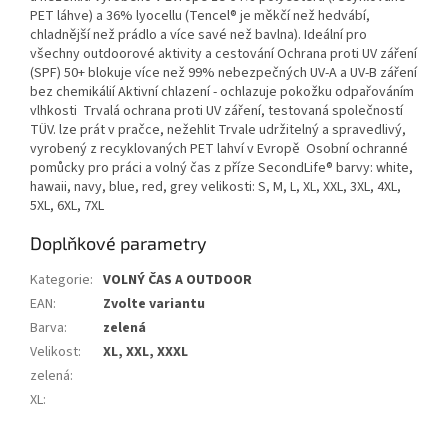
PET láhve) a 36% lyocellu (Tencel® je měkčí než hedvábí,
chladnější než prádlo a více savé než bavlna). Ideální pro
všechny outdoorové aktivity a cestování Ochrana proti UV záření
(SPF) 50+ blokuje více než 99% nebezpečných UV-A a UV-B záření
bez chemikálií Aktivní chlazení - ochlazuje pokožku odpařováním
vlhkosti Trvalá ochrana proti UV záření, testovaná společností
TÜV. lze prát v pračce, nežehlit Trvale udržitelný a spravedlivý,
vyrobený z recyklovaných PET lahví v Evropě Osobní ochranné
pomůcky pro práci a volný čas z příze SecondLife® barvy: white,
hawaii, navy, blue, red, grey velikosti: S, M, L, XL, XXL, 3XL, 4XL,
5XL, 6XL, 7XL
Doplňkové parametry
Kategorie
:
VOLNÝ ČAS A OUTDOOR
EAN
:
Zvolte variantu
Barva
:
zelená
Velikost
:
XL, XXL, XXXL
zelená
:
XL
: