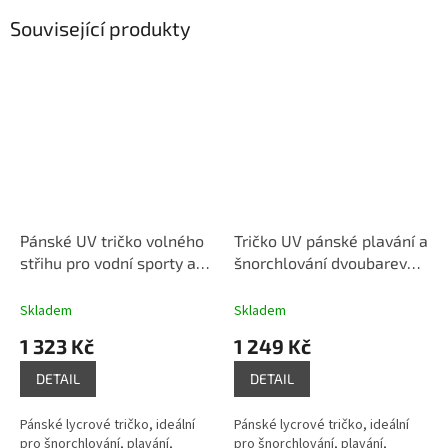
Související produkty
Pánské UV tričko volného
Tričko UV pánské plavání a
střihu pro vodní sporty a
šnorchlování dvoubarevné
pláž, Loose Fit bílá
slim-fit krátký rukáv
modro-bílá
Skladem
Skladem
1 323 Kč
1 249 Kč
DETAIL
DETAIL
Pánské lycrové tričko, ideální
Pánské lycrové tričko, ideální
pro šnorchlování, plavání,
pro šnorchlování, plavání,