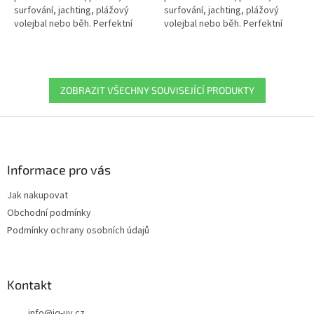
surfování, jachting, plážový
surfování, jachting, plážový
volejbal nebo běh. Perfektní
volejbal nebo běh. Perfektní
střih a vysoce pružný materiál
střih a vysoce pružný materiál
zajišťuje optimální volnost...
zajišťuje optimální volnost...
ZOBRAZIT VŠECHNY SOUVISEJÍCÍ PRODUKTY
Z
á
p
a
Informace pro vás
t
Jak nakupovat
í
Obchodní podmínky
Podmínky ochrany osobních údajů
Kontakt
info
@
iq-uv.cz