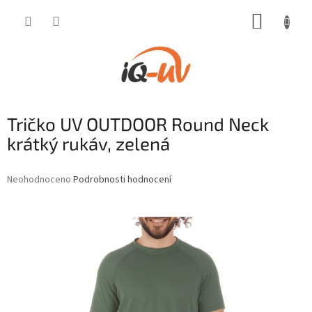
Přejít
NÁKUP
na
obsah
KOŠÍK
Tričko UV OUTDOOR Round Neck
krátký rukáv, zelená
Průměrné
Neohodnoceno
Podrobnosti hodnocení
hodnocení
produktu
je
0,0
z
5
hvězdiček.