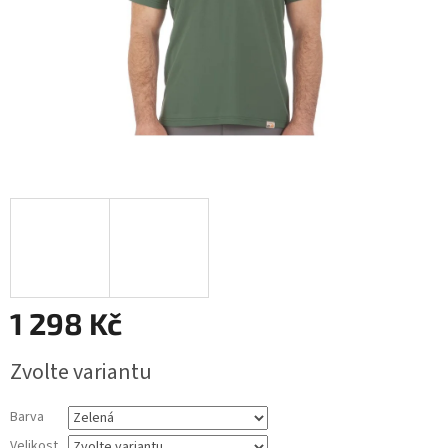
1 298 Kč
Měrná
Zvolte variantu
cena:
Barva
Velikost