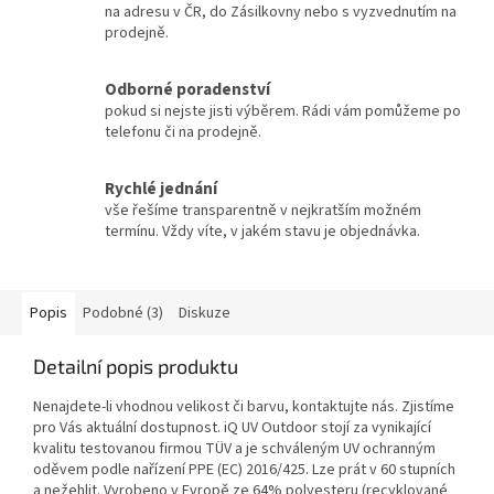
na adresu v ČR, do Zásilkovny nebo s vyzvednutím na
prodejně.
Odborné poradenství
pokud si nejste jisti výběrem. Rádi vám pomůžeme po
telefonu či na prodejně.
Rychlé jednání
vše řešíme transparentně v nejkratším možném
termínu. Vždy víte, v jakém stavu je objednávka.
Popis
Podobné (3)
Diskuze
Detailní popis produktu
Nenajdete-li vhodnou velikost či barvu, kontaktujte nás. Zjistíme
pro Vás aktuální dostupnost. iQ UV Outdoor stojí za vynikající
kvalitu testovanou firmou TÜV a je schváleným UV ochranným
oděvem podle nařízení PPE (EC) 2016/425. Lze prát v 60 stupních
a nežehlit. Vyrobeno v Evropě ze 64% polyesteru (recyklované