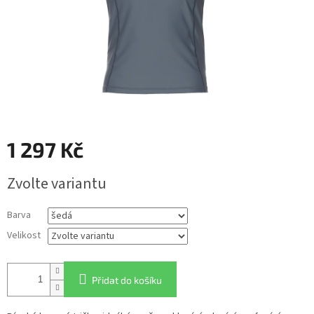
1 297 Kč
Měrná
Zvolte variantu
cena:
Barva
Velikost
Přidat do košíku