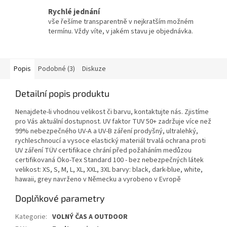
Rychlé jednání
vše řešíme transparentně v nejkratším možném
termínu. Vždy víte, v jakém stavu je objednávka.
Popis
Podobné (3)
Diskuze
Detailní popis produktu
Nenajdete-li vhodnou velikost či barvu, kontaktujte nás. Zjistíme
pro Vás aktuální dostupnost. UV faktor TUV 50+ zadržuje více než
99% nebezpečného UV-A a UV-B záření prodyšný, ultralehký,
rychleschnoucí a vysoce elastický materiál trvalá ochrana proti
UV záření TÜV certifikace chrání před požaháním medůzou
certifikovaná Öko-Tex Standard 100 - bez nebezpečných látek
velikost: XS, S, M, L, XL, XXL, 3XL barvy: black, dark-blue, white,
hawaii, grey navrženo v Německu a vyrobeno v Evropě
Doplňkové parametry
Kategorie
:
VOLNÝ ČAS A OUTDOOR