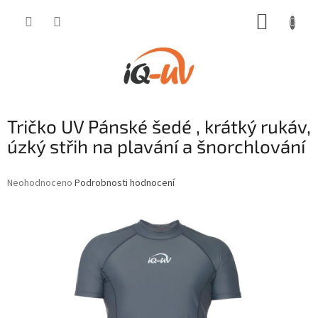
Přejít
NÁKUP
na
obsah
KOŠÍK
Tričko UV Pánské šedé , krátký rukáv,
úzký střih na plavání a šnorchlování
Průměrné
Neohodnoceno
Podrobnosti hodnocení
hodnocení
produktu
je
0,0
z
5
hvězdiček.