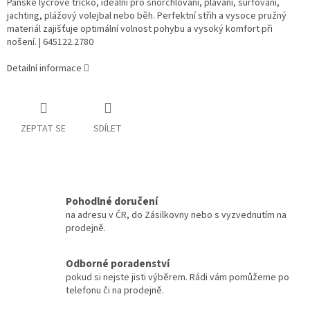
Pánské lycrové tričko, ideální pro šnorchlování, plavání, surfování,
jachting, plážový volejbal nebo běh. Perfektní střih a vysoce pružný
materiál zajišťuje optimální volnost pohybu a vysoký komfort při
nošení. | 645122.2780
Detailní informace
ZEPTAT SE
SDÍLET
Pohodlné doručení
na adresu v ČR, do Zásilkovny nebo s vyzvednutím na
prodejně.
Odborné poradenství
pokud si nejste jisti výběrem. Rádi vám pomůžeme po
telefonu či na prodejně.