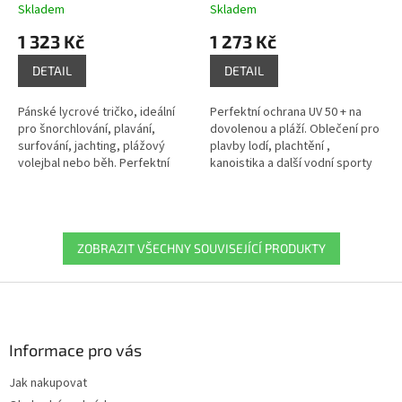
Skladem
Skladem
1 323 Kč
1 273 Kč
DETAIL
DETAIL
Pánské lycrové tričko, ideální
Perfektní ochrana UV 50 + na
pro šnorchlování, plavání,
dovolenou a pláží. Oblečení pro
surfování, jachting, plážový
plavby lodí, plachtění ,
volejbal nebo běh. Perfektní
kanoistika a další vodní sporty
střih a vysoce pružný materiál
na slunci nebo na pláži. |
zajišťuje optimální volnost...
648094.2100
ZOBRAZIT VŠECHNY SOUVISEJÍCÍ PRODUKTY
Z
á
p
a
Informace pro vás
t
Jak nakupovat
í