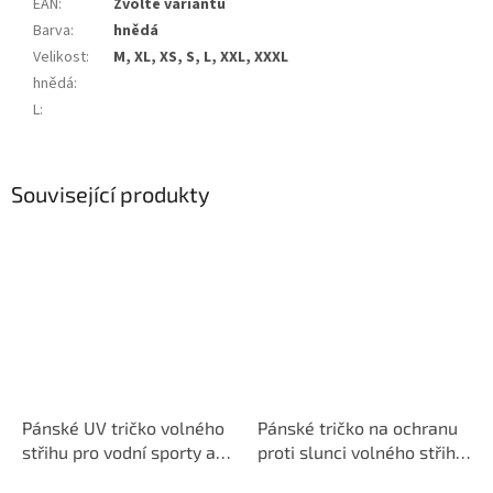
EAN
:
Zvolte variantu
Barva
:
hnědá
Velikost
:
M, XL, XS, S, L, XXL, XXXL
hnědá
:
L
:
Související produkty
Pánské UV tričko volného
Pánské tričko na ochranu
střihu pro vodní sporty a
proti slunci volného střihu
pláž, Loose Fit bílá
s pirátskou rybou bílé