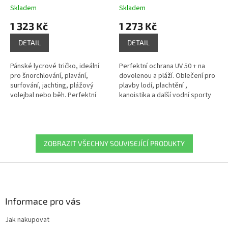
Skladem
Skladem
1 323 Kč
1 273 Kč
DETAIL
DETAIL
Pánské lycrové tričko, ideální
Perfektní ochrana UV 50 + na
pro šnorchlování, plavání,
dovolenou a pláží. Oblečení pro
surfování, jachting, plážový
plavby lodí, plachtění ,
volejbal nebo běh. Perfektní
kanoistika a další vodní sporty
střih a vysoce pružný materiál
na slunci nebo na pláži. |
zajišťuje optimální volnost...
648094.2100
ZOBRAZIT VŠECHNY SOUVISEJÍCÍ PRODUKTY
Z
á
p
a
Informace pro vás
t
Jak nakupovat
í