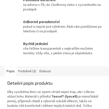
Pohodlné doručení
na adresu v ČR, do Zásilkovny nebo s vyzvednutím na
prodejně.
Odborné poradenství
pokud si nejste jisti výběrem. Rádi vám pomůžeme po
telefonu či na prodejně.
Rychlé jednání
vše řešíme transparentně v nejkratším možném
termínu. Vždy víte, v jakém stavu je objednávka.
Popis
Podobné (3)
Diskuze
Detailní popis produktu
Díky vysokému límci se zipem chrání nejen trup, ale i citlivou
oblast krku. Materiál s příměsí
Tencel® (lyocell)
je mimořádně
jemný, příjemně chladí a výborně odvádí vlhkost, takže se
budete cítit komfortně i během teplých letních dnů. Tričko