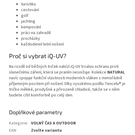
turistiku
cestování
golf
jachting
kempování
práci na zahradě
procházky
každodenní letní nošení
Proč si vybrat iQ-UV?
Na rozdíl od běžných triček nabízí iQ-UV trvalou ochranu proti
slunečnímu záření, která se praním nesnižuje. Kolekce
NATURAL
navíc spojuje funkční vlastnosti moderních vláken s mimořádně
příjemným pocitem při nošení. Díky vysokému podílu Tencelu® je
tričko měkké, prodyšné a přirozeně chladivé, takže se v něm
budete cítit komfortně po celý den.
Doplňkové parametry
Kategorie
:
VOLNÝ ČAS A OUTDOOR
EAN
:
Zvolte variantu