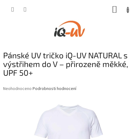
Přejít
NÁKUP
na
obsah
KOŠÍK
Pánské UV tričko iQ-UV NATURAL s
výstřihem do V – přirozeně měkké,
UPF 50+
Průměrné
Neohodnoceno
Podrobnosti hodnocení
hodnocení
produktu
je
0,0
z
5
hvězdiček.