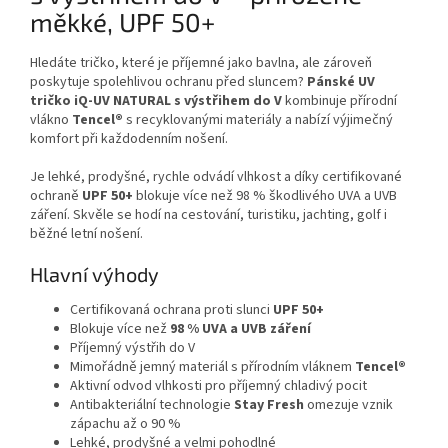
měkké, UPF 50+
Hledáte tričko, které je příjemné jako bavlna, ale zároveň
poskytuje spolehlivou ochranu před sluncem?
Pánské UV
tričko iQ-UV NATURAL s výstřihem do V
kombinuje přírodní
vlákno
Tencel®
s recyklovanými materiály a nabízí výjimečný
komfort při každodenním nošení.
Je lehké, prodyšné, rychle odvádí vlhkost a díky certifikované
ochraně
UPF 50+
blokuje více než 98 % škodlivého UVA a UVB
záření. Skvěle se hodí na cestování, turistiku, jachting, golf i
běžné letní nošení.
Hlavní výhody
Certifikovaná ochrana proti slunci
UPF 50+
Blokuje více než
98 % UVA a UVB záření
Příjemný výstřih do V
Mimořádně jemný materiál s přírodním vláknem
Tencel®
Aktivní odvod vlhkosti pro příjemný chladivý pocit
Antibakteriální technologie
Stay Fresh
omezuje vznik
zápachu až o 90 %
Lehké, prodyšné a velmi pohodlné