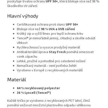
poskytuje trvalou ochranu
UPF 50+
, která blokuje více než 98 %
škodlivého UV záření.
Hlavní výhody
Certifikovaná ochrana proti slunci
UPF 50+
Blokuje více než
98 % UVA a UVB záření
Krátký zip a vyšší límec pro lepší ochranu krku
Tencel® je mimořádně jemný, chladivý a skvěle odvádí
vlhkost
Rychleschnoucí a vysoce prodyšný materiál
Antibakteriální úprava
Stay Fresh
pomáhá omezovat
vznik zápachu
Lehké, pružné a pohodlné pro celodenní nošení
Nemačkavý materiál – není potřeba žehlit
Vyrobeno v Evropě z recyklovaných materiálů
Materiál
64 % recyklovaný polyester
36 % Lyocell (Tencel®)
Každé tričko je vyrobeno z recyklovaných PET lahví, čímž
pomáhá snižovat množství plastového odpadu i uhlíkovou