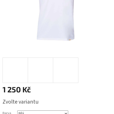
1 250 Kč
Měrná
Zvolte variantu
cena:
Barva