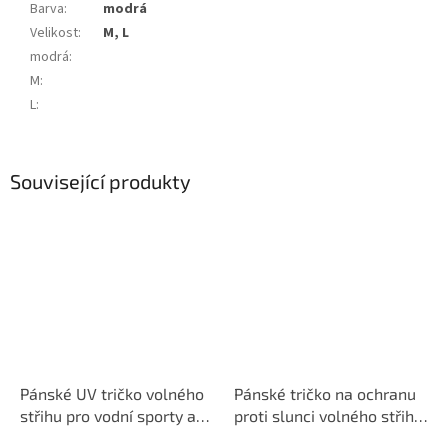
Barva
:
modrá
Velikost
:
M, L
modrá
:
M
:
L
:
Související produkty
Pánské UV tričko volného
Pánské tričko na ochranu
střihu pro vodní sporty a
proti slunci volného střihu
pláž, Loose Fit bílá
s pirátskou rybou bílé