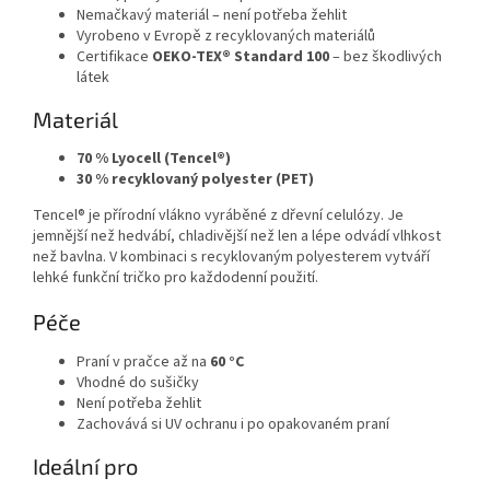
Nemačkavý materiál – není potřeba žehlit
Vyrobeno v Evropě z recyklovaných materiálů
Certifikace
OEKO-TEX® Standard 100
– bez škodlivých
látek
Materiál
70 % Lyocell (Tencel®)
30 % recyklovaný polyester (PET)
Tencel® je přírodní vlákno vyráběné z dřevní celulózy. Je
jemnější než hedvábí, chladivější než len a lépe odvádí vlhkost
než bavlna. V kombinaci s recyklovaným polyesterem vytváří
lehké funkční tričko pro každodenní použití.
Péče
Praní v pračce až na
60 °C
Vhodné do sušičky
Není potřeba žehlit
Zachovává si UV ochranu i po opakovaném praní
Ideální pro