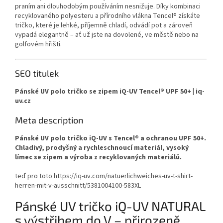
praním ani dlouhodobým používáním nesnižuje. Díky kombinaci
recyklovaného polyesteru a přírodního vlákna Tencel® získáte
tričko, které je lehké, příjemně chladí, odvádí pot a zároveň
vypadá elegantně – ať už jste na dovolené, ve městě nebo na
golfovém hřišti.
SEO titulek
Pánské UV polo tričko se zipem iQ-UV Tencel® UPF 50+ | iq-
uv.cz
Meta description
Pánské UV polo tričko iQ-UV s Tencel® a ochranou UPF 50+.
Chladivý, prodyšný a rychleschnoucí materiál, vysoký
límec se zipem a výroba z recyklovaných materiálů.
teď pro toto https://iq-uv.com/natuerlichweiches-uv-t-shirt-
herren-mit-v-ausschnitt/5381004100-583XL
Pánské UV tričko iQ-UV NATURAL
s výstřihem do V – přirozeně