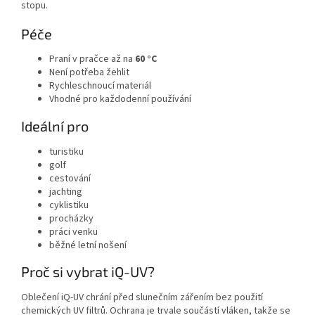
stopu.
Péče
Praní v pračce až na
60 °C
Není potřeba žehlit
Rychleschnoucí materiál
Vhodné pro každodenní používání
Ideální pro
turistiku
golf
cestování
jachting
cyklistiku
procházky
práci venku
běžné letní nošení
Proč si vybrat iQ-UV?
Oblečení iQ-UV chrání před slunečním zářením bez použití
chemických UV filtrů. Ochrana je trvale součástí vláken, takže se