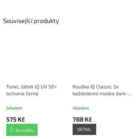
Související produkty
Tunel, šátek iQ UV 50+
Rouška IQ Classic 3x
ochrana černý
každodenní maska dark-
blue modrá
Skladem
Skladem
575 Kč
788 Kč
DETAIL
Do košíku