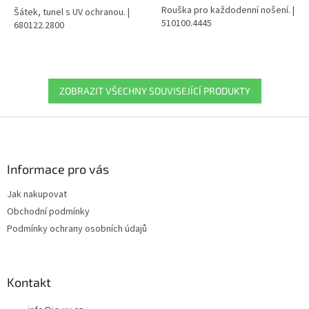
Rouška pro každodenní nošení. |
Šátek, tunel s UV ochranou. |
510100.4445
680122.2800
ZOBRAZIT VŠECHNY SOUVISEJÍCÍ PRODUKTY
Z
á
p
a
Informace pro vás
t
Jak nakupovat
í
Obchodní podmínky
Podmínky ochrany osobních údajů
Kontakt