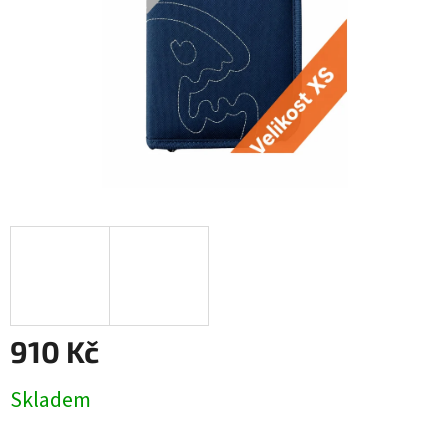
910 Kč
Měrná
Skladem
cena: