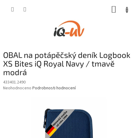
Přejít
NÁKUP
na
obsah
KOŠÍK
OBAL na potápěčský deník Logbook
XS Bites iQ Royal Navy / tmavě
modrá
433401.2490
Průměrné
Neohodnoceno
Podrobnosti hodnocení
hodnocení
produktu
je
0,0
z
5
hvězdiček.