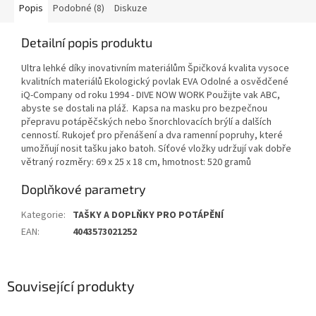
Popis
Podobné (8)
Diskuze
Detailní popis produktu
Ultra lehké díky inovativním materiálům Špičková kvalita vysoce
kvalitních materiálů Ekologický povlak EVA Odolné a osvědčené
iQ-Company od roku 1994 - DIVE NOW WORK Použijte vak ABC,
abyste se dostali na pláž. Kapsa na masku pro bezpečnou
přepravu potápěčských nebo šnorchlovacích brýlí a dalších
cenností. Rukojeť pro přenášení a dva ramenní popruhy, které
umožňují nosit tašku jako batoh. Síťové vložky udržují vak dobře
větraný rozměry: 69 x 25 x 18 cm, hmotnost: 520 gramů
Doplňkové parametry
Kategorie
:
TAŠKY A DOPLŇKY PRO POTÁPĚNÍ
EAN
:
4043573021252
Související produkty