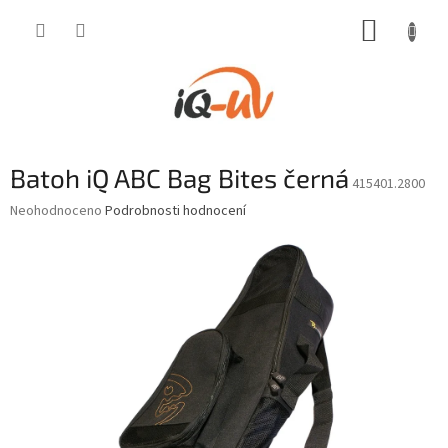
Přejít
NÁKUP
na
obsah
KOŠÍK
Batoh iQ ABC Bag Bites černá
415401.2800
Průměrné
Neohodnoceno
Podrobnosti hodnocení
hodnocení
produktu
je
0,0
z
5
hvězdiček.