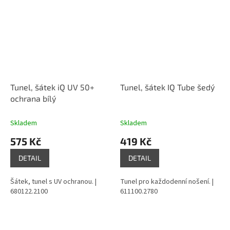
Tunel, šátek iQ UV 50+
Tunel, šátek IQ Tube šedý
ochrana bílý
Skladem
Skladem
575 Kč
419 Kč
DETAIL
DETAIL
Šátek, tunel s UV ochranou. |
Tunel pro každodenní nošení. |
680122.2100
611100.2780