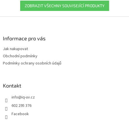
ZOBRAZIT VŠECHNY SOUVISEJÍCÍ PRODUKTY
Z
á
p
a
Informace pro vás
t
Jak nakupovat
í
Obchodní podmínky
Podmínky ochrany osobních údajů
Kontakt
info
@
iq-uv.cz
602 295 376
Facebook