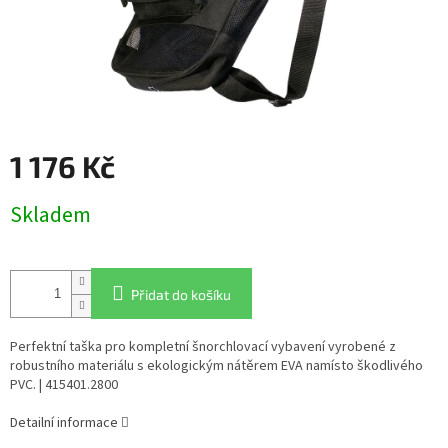
1 176 Kč
Měrná
Skladem
cena:
Přidat do košíku
Perfektní taška pro kompletní šnorchlovací vybavení vyrobené z
robustního materiálu s ekologickým nátěrem EVA namísto škodlivého
PVC. | 415401.2800
Detailní informace