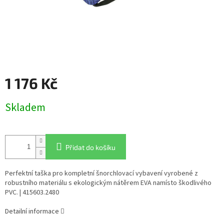
1 176 Kč
Měrná
Skladem
cena:
Přidat do košíku
Perfektní taška pro kompletní šnorchlovací vybavení vyrobené z
robustního materiálu s ekologickým nátěrem EVA namísto škodlivého
PVC. | 415603.2480
Detailní informace