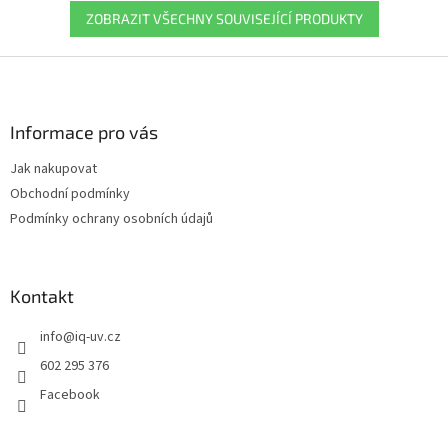
ZOBRAZIT VŠECHNY SOUVISEJÍCÍ PRODUKTY
Z
á
p
a
Informace pro vás
t
Jak nakupovat
í
Obchodní podmínky
Podmínky ochrany osobních údajů
Kontakt
info
@
iq-uv.cz
602 295 376
Facebook