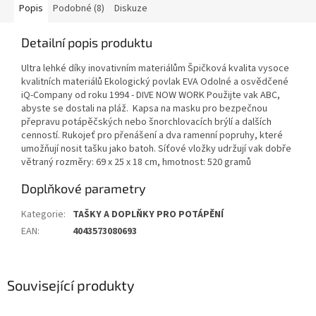
Popis
Podobné (8)
Diskuze
Detailní popis produktu
Ultra lehké díky inovativním materiálům Špičková kvalita vysoce
kvalitních materiálů Ekologický povlak EVA Odolné a osvědčené
iQ-Company od roku 1994 - DIVE NOW WORK Použijte vak ABC,
abyste se dostali na pláž. Kapsa na masku pro bezpečnou
přepravu potápěčských nebo šnorchlovacích brýlí a dalších
cenností. Rukojeť pro přenášení a dva ramenní popruhy, které
umožňují nosit tašku jako batoh. Síťové vložky udržují vak dobře
větraný rozměry: 69 x 25 x 18 cm, hmotnost: 520 gramů
Doplňkové parametry
Kategorie
:
TAŠKY A DOPLŇKY PRO POTÁPĚNÍ
EAN
:
4043573080693
Související produkty