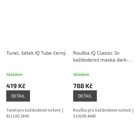
Tunel, šátek IQ Tube černý
Rouška IQ Classic 3x
každodenní maska dark-
blue modrá
Skladem
Skladem
419 Kč
788 Kč
DETAIL
DETAIL
Tunel pro každodenní nošení. |
Rouška pro každodenní nošení. |
611100.2800
510100.4445