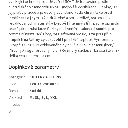
vynikající ochrana proti UV záření 50+ TÜV testováno podle
australského standardu UV 50+ (nejvyšší certifikace) Odolný, lze
jej prát v pračce a je odolný vůči slané vodě chrání také před
medúzami a jinými plži Udržitelné a spravedlivé, vyrobené z
recyklovaných materiálů v Evropě Přiléhavý střih: padne opravdu
těsně jako druhá kůže Šortky mají vnitřní stahovací šňůrku pro
optimální nastavení šířky, bez síťované vložky. Lze prát při 40
stupních na šetrný cyklus, žehlit při nízké teplotě. Vyrobeno v
Evropě ze 78 % recyklovaného nylonu* a 22 % elastanu (lycry).
(*Econyl® regenerovaný nylon) Rozměry sáčku: šířka cca 8,5 cm /
délka cca 13 nebo 18 cm.
Doplňkové parametry
Kategorie
:
ŠORTKY A LEGÍNY
EAN
:
Zvolte variantu
Barva
:
hnědá
Velikost
:
M, XL, S, L, XXL
hnědá
:
S
: