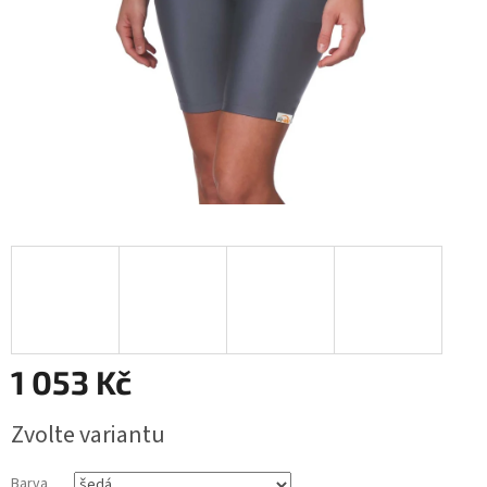
1 053 Kč
Měrná
Zvolte variantu
cena:
Barva