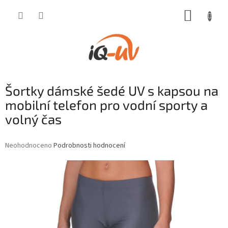
Přejít
NÁKUP
na
obsah
KOŠÍK
Šortky dámské šedé UV s kapsou na
mobilní telefon pro vodní sporty a
volný čas
Průměrné
Neohodnoceno
Podrobnosti hodnocení
hodnocení
produktu
je
0,0
z
5
hvězdiček.