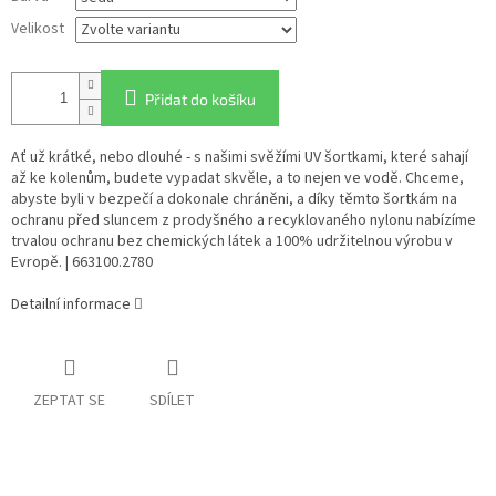
Velikost
Přidat do košíku
Ať už krátké, nebo dlouhé - s našimi svěžími UV šortkami, které sahají
až ke kolenům, budete vypadat skvěle, a to nejen ve vodě. Chceme,
abyste byli v bezpečí a dokonale chráněni, a díky těmto šortkám na
ochranu před sluncem z prodyšného a recyklovaného nylonu nabízíme
trvalou ochranu bez chemických látek a 100% udržitelnou výrobu v
Evropě. | 663100.2780
Detailní informace
ZEPTAT SE
SDÍLET