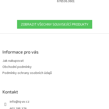
676536.3601
ZOBRAZIT VŠECHNY SOUVISEJÍCÍ PRODUKTY
Z
á
p
a
Informace pro vás
t
Jak nakupovat
í
Obchodní podmínky
Podmínky ochrany osobních údajů
Kontakt
info
@
iq-uv.cz
602 295 376