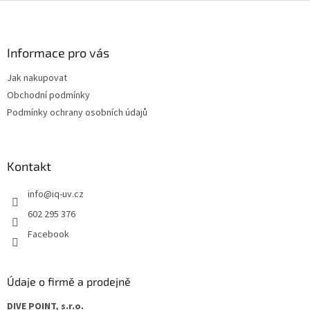
Z
á
p
a
Informace pro vás
t
Jak nakupovat
í
Obchodní podmínky
Podmínky ochrany osobních údajů
Kontakt
info
@
iq-uv.cz
602 295 376
Facebook
Údaje o firmě a prodejně
DIVE POINT, s.r.o.