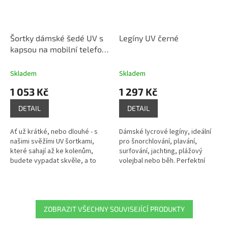
Šortky dámské šedé UV s
Legíny UV černé
kapsou na mobilní telefon
pro vodní sporty a volný
čas
Skladem
Skladem
1 053 Kč
1 297 Kč
DETAIL
DETAIL
Ať už krátké, nebo dlouhé - s
Dámské lycrové legíny, ideální
našimi svěžími UV šortkami,
pro šnorchlování, plavání,
které sahají až ke kolenům,
surfování, jachting, plážový
budete vypadat skvěle, a to
volejbal nebo běh. Perfektní
nejen ve vodě. Chceme, abyste
střih a vysoce pružný materiál
byli v bezpečí a dokonale...
zajišťuje optimální volnost...
ZOBRAZIT VŠECHNY SOUVISEJÍCÍ PRODUKTY