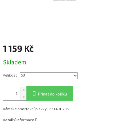
1 159 Kč
Měrná
Skladem
cena:
Velikost
Přidat do košíku
Dámské sportovní plavky | 651401.2963
Detailní informace