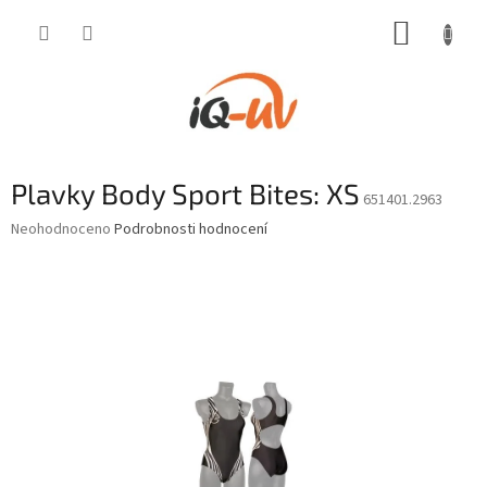
Přejít
NÁKUP
na
obsah
KOŠÍK
Plavky Body Sport Bites: XS
651401.2963
Průměrné
Neohodnoceno
Podrobnosti hodnocení
hodnocení
produktu
je
0,0
z
5
hvězdiček.