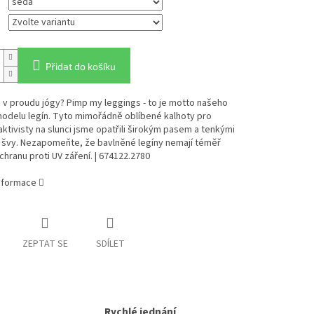
Přidat do košíku
 v proudu jógy? Pimp my leggings - to je motto našeho
odelu legín. Tyto mimořádně oblíbené kalhoty pro
ktivisty na slunci jsme opatřili širokým pasem a tenkými
i švy. Nezapomeňte, že bavlněné legíny nemají téměř
hranu proti UV záření. | 674122.2780
informace
ZEPTAT SE
SDÍLET
Rychlé jednání