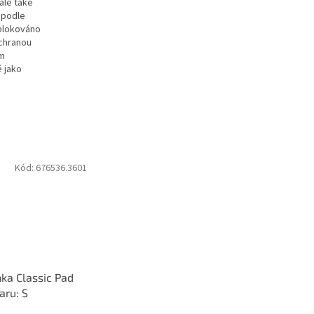
ale také
V podle
 blokováno
ochranou
ým
ě jako
Kód:
676536.3601
ka Classic Pad
aru: S