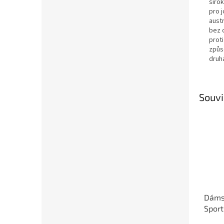
širo
pro j
austr
bez 
prot
způs
druh
Souvi
Dámsk
Sport