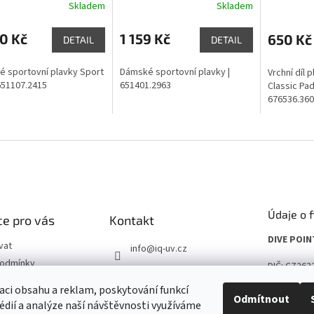
Skladem
Skladem
0 Kč
1 159 Kč
650 Kč
DETAIL
DETAIL
 sportovní plavky Sport
Dámské sportovní plavky |
Vrchní díl 
 651107.2415
651401.2963
Classic Pad 
676536.360
Údaje o 
e pro vás
Kontakt
DIVE POINT
vat
info
@
iq-uv.cz
podmínky
DIČ: CZ262
602 295 376
chrany osobních
Facebook
aci obsahu a reklam, poskytování funkcí
Prodejna: 
Odmítnout
édií a analýze naší návštěvnosti využíváme
155 21 Pra