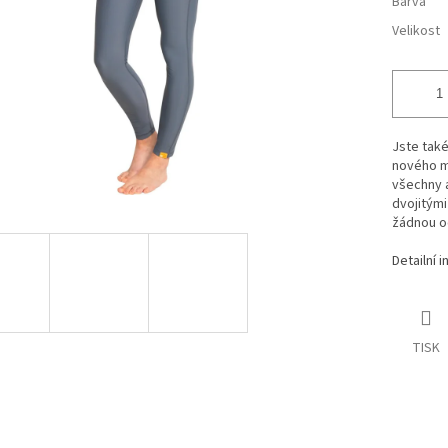
Barva
Velikost
Jste také
nového m
všechny a
dvojitým
žádnou oc
Detailní 
TISK