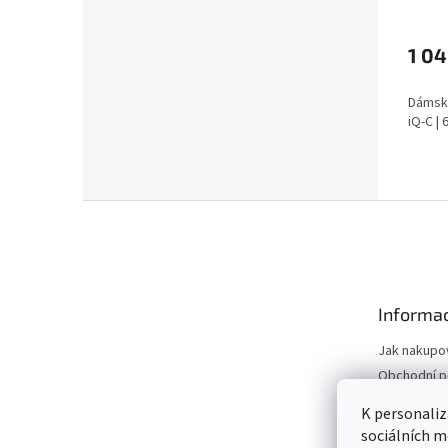
1 04
Dámské
iQ-C |
Z
á
p
a
t
Informac
í
Jak nakupo
Obchodní 
Podmínky o
K personaliz
údajů
sociálních m