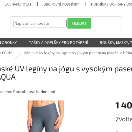
JAK NAKUPOVAT
OBCHODNÍ PODMÍNKY
PODMÍNKY OCHRANY OS
HLEDAT
 KLOBOUKY
TAŠKY A DOPLŇKY PRO POTÁPĚNÍ
ROUŠKY, MASKY, 
LEGÍNY
Dámské UV legíny na jógu s vysokým pasem na plavání a běhá
ké UV legíny na jógu s vysokým pasem
AQUA
né
noceno
Podrobnosti hodnocení
ní
1 40
u
Měrná
Zvolt
cena:
ek.