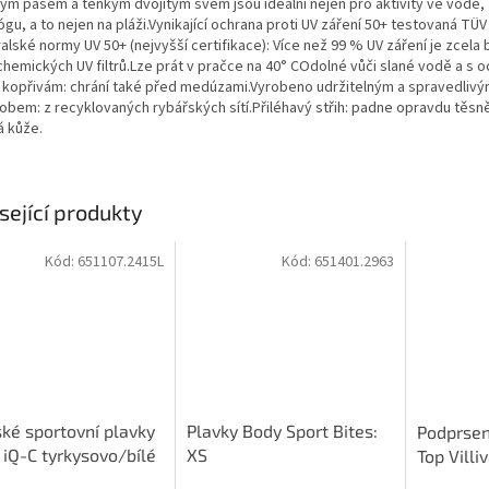
kým pasem a tenkým dvojitým švem jsou ideální nejen pro aktivity ve vodě, 
ógu, a to nejen na pláži.Vynikající ochrana proti UV záření 50+ testovaná TÜ
alské normy UV 50+ (nejvyšší certifikace): Více než 99 % UV záření je zcela
chemických UV filtrů.Lze prát v pračce na 40° COdolné vůči slané vodě a s 
i kopřivám: chrání také před medúzami.Vyrobeno udržitelným a spravedliv
obem: z recyklovaných rybářských sítí.Přiléhavý střih: padne opravdu těsn
á kůže.
sející produkty
Kód:
651107.2415L
Kód:
651401.2963
é sportovní plavky
Plavky Body Sport Bites:
Podprsen
 iQ-C tyrkysovo/bílé
XS
Top Villiv