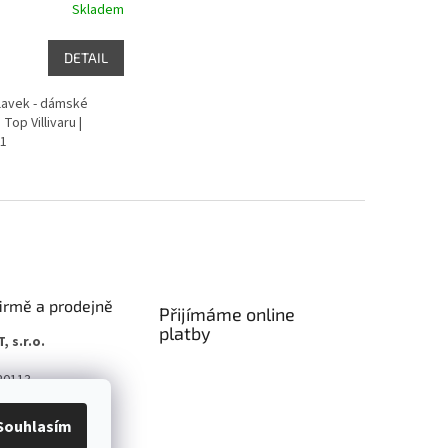
Skladem
DETAIL
plavek - dámské
Top Villivaru |
1
firmě a prodejně
Přijímáme online
platby
, s.r.o.
20113
Na Radosti 184/59,
Souhlasím
ha