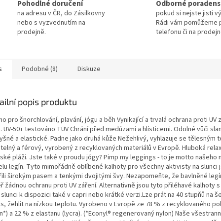
Pohodlné doručení
Odborné poradens
na adresu v ČR, do Zásilkovny
pokud si nejste jisti 
nebo s vyzvednutím na
Rádi vám pomůžeme 
prodejně.
telefonu či na prodejn
s
Podobné (8)
Diskuze
ailní popis produktu
o pro šnorchlování, plavání, jógu a běh Vynikající a trvalá ochrana proti UV z
. UV-50+ testováno TÜV Chrání před medúzami a hlísticemi. Odolné vůči sl
yšné a elastické. Padne jako druhá kůže Nežehlivý, vyhlazuje se tělesným 
itelný a férový, vyrobený z recyklovaných materiálů v Evropě. Hluboká rela
bské pláži. Jste také v proudu jógy? Pimp my leggings - to je motto našeho
lu legín. Tyto mimořádně oblíbené kalhoty pro všechny aktivisty na slunci
řili širokým pasem a tenkými dvojitými švy. Nezapomeňte, že bavlněné legí
ř žádnou ochranu proti UV záření. Alternativně jsou tyto přiléhavé kalhoty 
 slunci k dispozici také v capri nebo krátké verzi.Lze prát na 40 stupňů na š
us, žehlit na nízkou teplotu. Vyrobeno v Evropě ze 78 % z recyklovaného p
n*) a 22 % z elastanu (lycra). (*Econyl® regenerovaný nylon) Naše všestrann