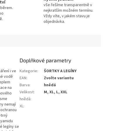
tví
vše řešíme transparentně v
výběrem.
nejkratším možném termínu.
po
Vždy víte, v jakém stavu je
ě.
objednávka.
Doplňkové parametry
áření i ve
Kategorie
:
ŠORTKY A LEGÍNY
ané vodě
EAN
:
Zvolte variantu
teplem
Barva
:
hnědá
xace na
Velikost
:
M, XL, L, XXL
 nového
 jsme
hnědá
:
ny nemají
XL
:
s ochranou
etrný
olyamidu
é legíny se