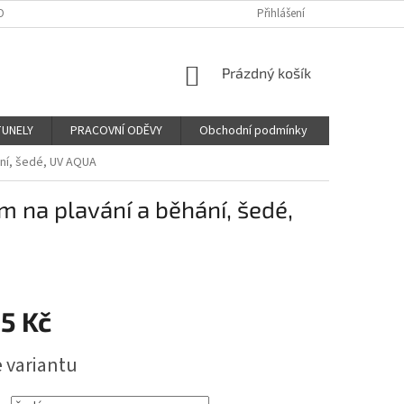
OBNÍCH ÚDAJŮ
Přihlášení
NÁKUPNÍ
Prázdný košík
KOŠÍK
TUNELY
PRACOVNÍ ODĚVY
Obchodní podmínky
ní, šedé, UV AQUA
 na plavání a běhání, šedé,
5 Kč
e variantu