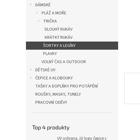
n
DÁMSKÉ
e
PLÁŽ A MOŘE
l
TRIČKA
DLOUHÝ RUKÁV
KRÁTKÝ RUKÁV
ŠORTKY A LEGÍNY
PLAVKY
VOLNÝ ČAS A OUTDOOR
DĚTSKÉ UV
ČEPICE A KLOBOUKY
TAŠKY A DOPLŇKY PRO POTÁPĚNÍ
ROUŠKY, MASKY, TUNELY
PRACOVNÍ ODĚVY
Top 4 produkty
UV ochrana, iQ logo čepice s