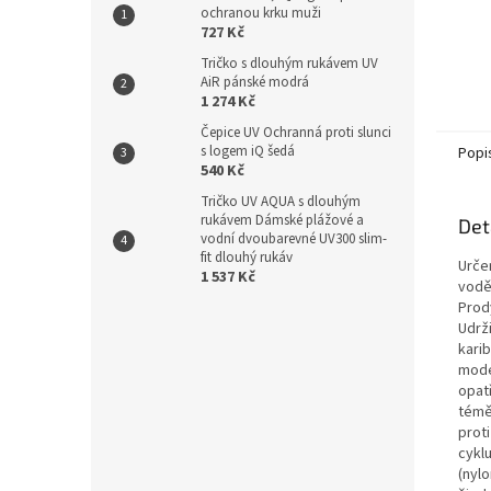
ochranou krku muži
727 Kč
Tričko s dlouhým rukávem UV
AiR pánské modrá
1 274 Kč
Čepice UV Ochranná proti slunci
s logem iQ šedá
Popi
540 Kč
Tričko UV AQUA s dlouhým
rukávem Dámské plážové a
Det
vodní dvoubarevné UV300 slim-
fit dlouhý rukáv
Určen
1 537 Kč
vodě
Prod
Udrž
kari
mode
opat
témě
proti
cykl
(nylo