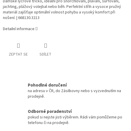
Dámské lycrové tričko, ideální pro šnorchlování, plavání, surfování,
jachting, plážový volejbal nebo běh. Perfektní střih a vysoce pružný
materiál zajišťuje optimální volnost pohybu a vysoký komfort při
nošení. | 668130.3213
Detailní informace
ZEPTAT SE
SDÍLET
Pohodlné doručení
na adresu v ČR, do Zásilkovny nebo s vyzvednutím na
prodejně.
Odborné poradenství
pokud si nejste jisti výběrem. Rádi vám pomůžeme po
telefonu či na prodejně.