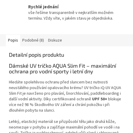
Rychlé jednání
vše řešíme transparentně v nejkratším možném
termínu. Vždy víte, v jakém stavu je objednávka.
Popis
Podobné (8)
Diskuze
Detailní popis produktu
Dámské UV tričko AQUA Slim Fit – maximální
ochrana pro vodní sporty i letní dny
Hledáte spolehlivou ochranu před sluncem bez nutnosti
neustálého používání opalovacího krému? UV tričko iQ-UV AQUA
Slim Fit je navrženo pro plavání, šnorchlování, paddleboarding i
další vodní aktivity. Díky certifikované ochraně
UPF 50+
blokuje
více než 98 % škodlivého UV záření a chrání pokožku i při
dlouhém pobytu na slunci.
Lehký, elastický materiál se přizpůsobí tělu jako druhá kůže,
neomezuje v pohybu a zajišťuje maximální pohodlí ve vodě i na