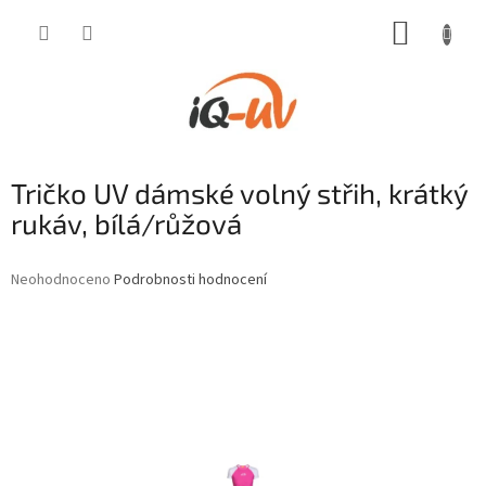
Přejít
NÁKUP
na
obsah
KOŠÍK
Tričko UV dámské volný střih, krátký
rukáv, bílá/růžová
Průměrné
Neohodnoceno
Podrobnosti hodnocení
hodnocení
produktu
je
0,0
z
5
hvězdiček.