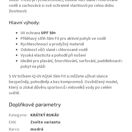
souši. Tričko je rychleschnoucí, odolné vůči slané i chlorované
vodě a zachovává si své ochranné vlastnosti po celou dobu
životnosti.
Hlavní výhody:
UV ochrana
UPF 50+
Přiléhavý střih Slim Fit pro aktivní pohyb ve vodě
Rychleschnoucí a prodyšný materiál
Odolnost vůči slané i chlorované vodě
Vysoká elasticita a pohodlí při nošení
Ideální pro plavání, šnorchlování, surfování, paddleboard i
pobyt na pláži
S UV tričkem iQ-UV AQUA Slim Fit si můžete užívat slunce
bezpečněji, pohodlněji a bez kompromisů. Osvědčený model,
který si získal důvěru sportovců i milovníků vody po celém
světě.
Doplňkové parametry
Kategorie
:
KRÁTKÝ RUKÁV
EAN
:
Zvolte variantu
Barva
:
modrá