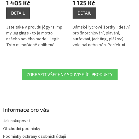
1 405 Kč
1 125 Kč
DETAIL
DETAIL
Jste také v proudu jógy? Pimp
Dámské lycrové šortky, ideální
my leggings - to je motto
pro šnorchlování, plavání,
našeho nového modelu legín.
surfování, jachting, plážový
Tyto mimořádně oblíbené
volejbal nebo běh. Perfektní
kalhoty pro všechny aktivisty na
střih a vysoce pružný materiál
slunci jsme opatřili širokým
zajišťuje optimální volnost...
pasem a...
ZOBRAZIT VŠECHNY SOUVISEJÍCÍ PRODUKTY
Z
á
p
a
Informace pro vás
t
Jak nakupovat
í
Obchodní podmínky
Podmínky ochrany osobních údajů