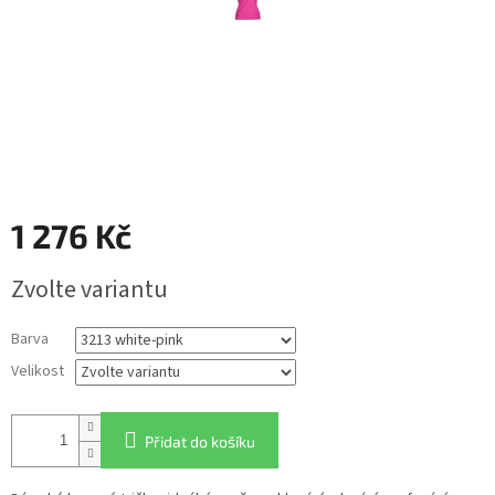
1 276 Kč
Měrná
Zvolte variantu
cena:
Barva
Velikost
Přidat do košíku