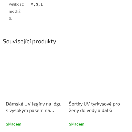
Velikost
:
M, S, L
modrá
:
S
:
Související produkty
Dámské UV legíny na jógu
Šortky UV tyrkysové pro
s vysokým pasem na
ženy do vody a další
plavání a běhání,černé UV
AQUA
Skladem
Skladem