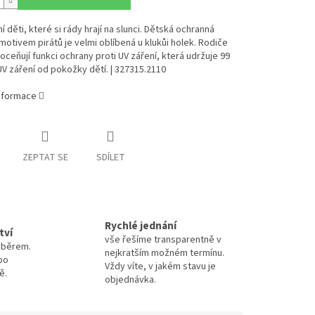
í děti, které si rády hrají na slunci. Dětská ochranná
motivem pirátů je velmi oblíbená u klukůi holek. Rodiče
 oceňují funkci ochrany proti UV záření, která udržuje 99
V záření od pokožky dětí. | 327315.2110
informace
ZEPTAT SE
SDÍLET
Rychlé jednání
tví
vše řešíme transparentně v
výběrem.
nejkratším možném termínu.
po
Vždy víte, v jakém stavu je
ě.
objednávka.