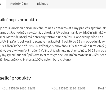
s
Podobné (8)
Diskuze
ailní popis produktu
jdete-li vhodnou barvu, neváhejte nás kontaktovat a my pro Vás zjistíme ak
upnost Jednoduše navržená, pohodlná UV-ochranna hlavy. Ideální při jakékol
unci. Materiál, který má ochranný faktor sluneční 200 + absorbuje více než 
a UV-B záření. Velikost je plynule nastavitelná od 50 do 55 cm obvodu hlav
i UV záření (více než 99% UV záření je blokováno) TÜV testováno ultralehký 
elný, vysoký komfort nošení) Velikost je plynule nastavitelná z 50-55 cm ob
šný rychlé sušení Špičková kvalita z vysoce kvalitních materiálů Ruční pran
ňů, bez sušičky. Materiál 100% nylon. barvy: stone
sející produkty
Kód:
735360.2420_92/98
Kód:
735365.2136_92/98
Kód: