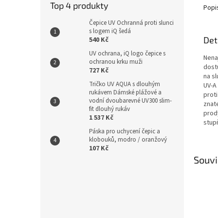
Top 4 produkty
Popi
Čepice UV Ochranná proti slunci
s logem iQ šedá
Det
540 Kč
UV ochrana, iQ logo čepice s
Nena
ochranou krku muži
dost
727 Kč
na sl
Tričko UV AQUA s dlouhým
UV-A 
rukávem Dámské plážové a
prot
vodní dvoubarevné UV300 slim-
znat
fit dlouhý rukáv
prody
1 537 Kč
stup
Páska pro uchycení čepic a
klobouků, modro / oranžový
107 Kč
Souvi