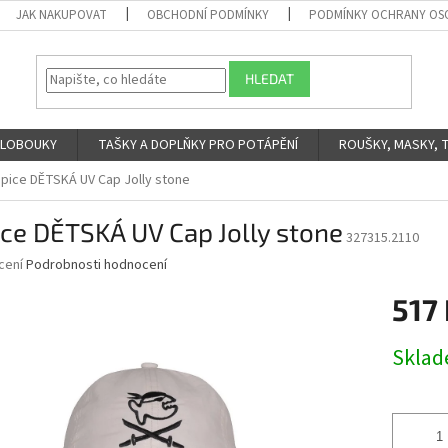
JAK NAKUPOVAT
OBCHODNÍ PODMÍNKY
PODMÍNKY OCHRANY OS
HLEDAT
 KLOBOUKY
TAŠKY A DOPLŇKY PRO POTÁPĚNÍ
ROUŠKY, MASKY, 
pice DĚTSKÁ UV Cap Jolly stone
ce DĚTSKÁ UV Cap Jolly stone
327315.2110
né
cení
Podrobnosti hodnocení
ní
517
u
Měrná
Skla
cena:
ek.