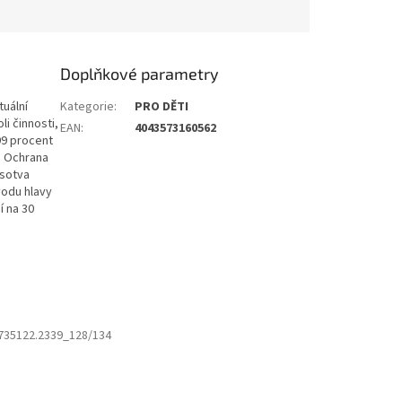
Doplňkové parametry
tuální
Kategorie
:
PRO DĚTI
i činnosti,
EAN
:
4043573160562
99 procent
y. Ochrana
(sotva
vodu hlavy
í na 30
735122.2339_128/134