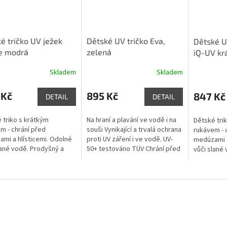
é tričko UV ježek
Dětské UV tričko Eva,
Dětské U
e modrá
zelená
iQ-UV kr
Skladem
Skladem
 Kč
895 Kč
847 Kč
DETAIL
DETAIL
 triko s krátkým
Na hraní a plavání ve vodě i na
Dětské tri
m - chrání před
souši Vynikající a trvalá ochrana
rukávem - 
mi a hlísticemi. Odolné
proti UV záření i ve vodě. UV-
medúzami a
lané vodě. Prodyšný a
50+ testováno TÜV Chrání před
vůči slané
cký pro optimální volnost
medúzami a hlísticemi. Odolné
elastický p
. | 735360.2420
vůči slané vodě...
pohybu. | 