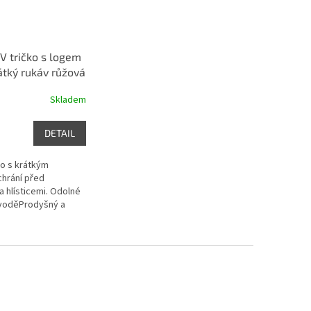
V tričko s logem
átký rukáv růžová
Skladem
DETAIL
ko s krátkým
chrání před
 hlísticemi. Odolné
 voděProdyšný a
ro optimální volnost
735122.2339