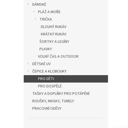
n
DÁMSKÉ
e
PLÁŽ A MOŘE
l
TRIČKA
DLOUHÝ RUKÁV
KRÁTKÝ RUKÁV
ŠORTKY A LEGÍNY
PLAVKY
VOLNÝ ČAS A OUTDOOR
DĚTSKÉ UV
ČEPICE A KLOBOUKY
PRO DĚTI
PRO DOSPĚLÉ
TAŠKY A DOPLŇKY PRO POTÁPĚNÍ
ROUŠKY, MASKY, TUNELY
PRACOVNÍ ODĚVY