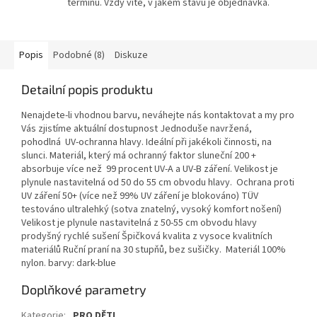
termínu. Vždy víte, v jakém stavu je objednávka.
Popis
Podobné (8)
Diskuze
Detailní popis produktu
Nenajdete-li vhodnou barvu, neváhejte nás kontaktovat a my pro
Vás zjistíme aktuální dostupnost Jednoduše navržená,
pohodlná UV-ochranna hlavy. Ideální při jakékoli činnosti, na
slunci. Materiál, který má ochranný faktor sluneční 200 +
absorbuje více než 99 procent UV-A a UV-B záření. Velikost je
plynule nastavitelná od 50 do 55 cm obvodu hlavy. Ochrana proti
UV záření 50+ (více než 99% UV záření je blokováno) TÜV
testováno ultralehký (sotva znatelný, vysoký komfort nošení)
Velikost je plynule nastavitelná z 50-55 cm obvodu hlavy
prodyšný rychlé sušení Špičková kvalita z vysoce kvalitních
materiálů Ruční praní na 30 stupňů, bez sušičky. Materiál 100%
nylon. barvy: dark-blue
Doplňkové parametry
Kategorie
:
PRO DĚTI