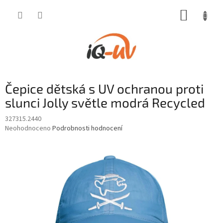
Přejít
NÁKUP
na
obsah
KOŠÍK
Čepice dětská s UV ochranou proti
slunci Jolly světle modrá Recycled
327315.2440
Průměrné
Neohodnoceno
Podrobnosti hodnocení
hodnocení
produktu
je
0,0
z
5
hvězdiček.