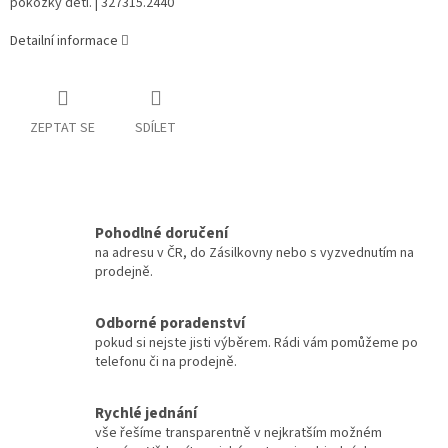
pokožky dětí. | 327315.2440
Detailní informace
ZEPTAT SE
SDÍLET
Pohodlné doručení
na adresu v ČR, do Zásilkovny nebo s vyzvednutím na
prodejně.
Odborné poradenství
pokud si nejste jisti výběrem. Rádi vám pomůžeme po
telefonu či na prodejně.
Rychlé jednání
vše řešíme transparentně v nejkratším možném