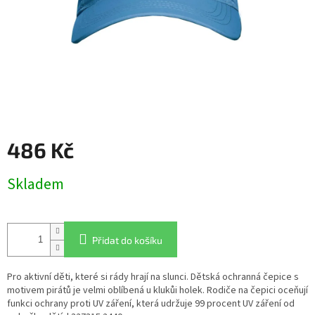
486 Kč
Měrná
Skladem
cena:
Přidat do košíku
Pro aktivní děti, které si rády hrají na slunci. Dětská ochranná čepice s
motivem pirátů je velmi oblíbená u klukůi holek. Rodiče na čepici oceňují
funkci ochrany proti UV záření, která udržuje 99 procent UV záření od