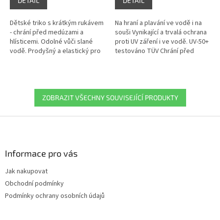
DETAIL
DETAIL
Dětské triko s krátkým rukávem
Na hraní a plavání ve vodě i na
- chrání před medúzami a
souši Vynikající a trvalá ochrana
hlísticemi. Odolné vůči slané
proti UV záření i ve vodě. UV-50+
vodě. Prodyšný a elastický pro
testováno TÜV Chrání před
optimální volnost pohybu. |
medúzami a hlísticemi. Odolné
735360.2420
vůči slané vodě...
ZOBRAZIT VŠECHNY SOUVISEJÍCÍ PRODUKTY
Z
á
p
a
Informace pro vás
t
Jak nakupovat
í
Obchodní podmínky
Podmínky ochrany osobních údajů