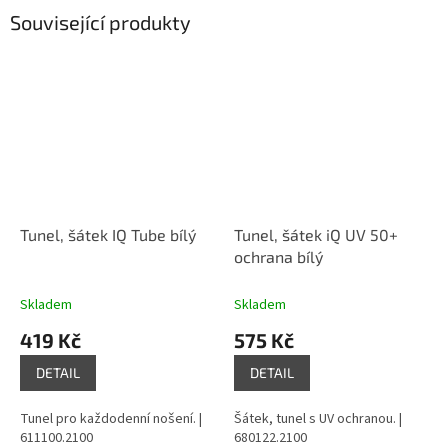
Související produkty
Tunel, šátek IQ Tube bílý
Tunel, šátek iQ UV 50+
ochrana bílý
Skladem
Skladem
419 Kč
575 Kč
DETAIL
DETAIL
Tunel pro každodenní nošení. |
Šátek, tunel s UV ochranou. |
611100.2100
680122.2100