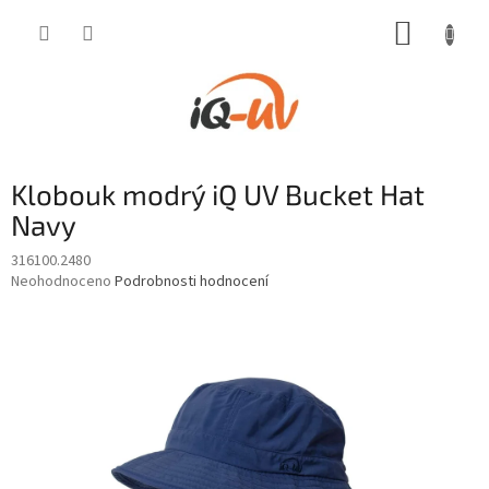
Přejít
NÁKUP
na
obsah
KOŠÍK
Klobouk modrý iQ UV Bucket Hat
Navy
316100.2480
Průměrné
Neohodnoceno
Podrobnosti hodnocení
hodnocení
produktu
je
0,0
z
5
hvězdiček.