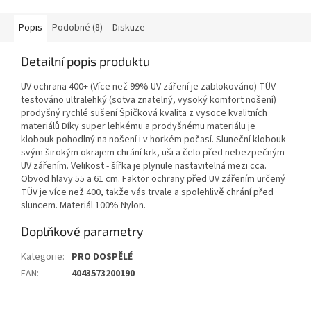
Popis
Podobné (8)
Diskuze
Detailní popis produktu
UV ochrana 400+ (Více než 99% UV záření je zablokováno) TÜV
testováno ultralehký (sotva znatelný, vysoký komfort nošení)
prodyšný rychlé sušení Špičková kvalita z vysoce kvalitních
materiálů Díky super lehkému a prodyšnému materiálu je
klobouk pohodlný na nošení i v horkém počasí. Sluneční klobouk
svým širokým okrajem chrání krk, uši a čelo před nebezpečným
UV zářením. Velikost - šířka je plynule nastavitelná mezi cca.
Obvod hlavy 55 a 61 cm. Faktor ochrany před UV zářením určený
TÜV je více než 400, takže vás trvale a spolehlivě chrání před
sluncem. Materiál 100% Nylon.
Doplňkové parametry
Kategorie
:
PRO DOSPĚLÉ
EAN
:
4043573200190