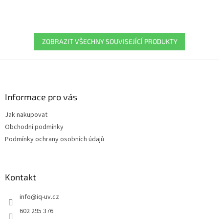
ZOBRAZIT VŠECHNY SOUVISEJÍCÍ PRODUKTY
Z
á
p
a
Informace pro vás
t
Jak nakupovat
í
Obchodní podmínky
Podmínky ochrany osobních údajů
Kontakt
info
@
iq-uv.cz
602 295 376