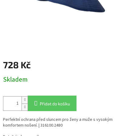
728 Kč
Měrná
Skladem
cena:
Přidat do košíku
Perfektní ochrana před sluncem pro ženy a muže s vysokým
komfortem nošení. | 316100.2480