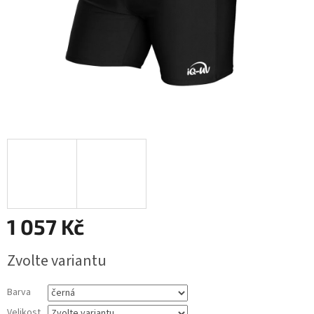
1 057 Kč
Měrná
Zvolte variantu
cena:
Barva
Velikost