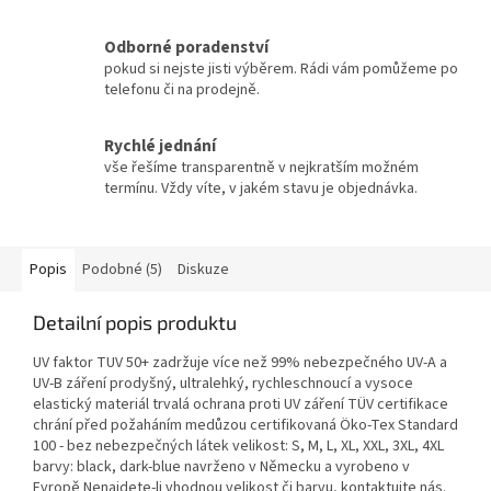
Odborné poradenství
pokud si nejste jisti výběrem. Rádi vám pomůžeme po
telefonu či na prodejně.
Rychlé jednání
vše řešíme transparentně v nejkratším možném
termínu. Vždy víte, v jakém stavu je objednávka.
Popis
Podobné (5)
Diskuze
Detailní popis produktu
UV faktor TUV 50+ zadržuje více než 99% nebezpečného UV-A a
UV-B záření prodyšný, ultralehký, rychleschnoucí a vysoce
elastický materiál trvalá ochrana proti UV záření TÜV certifikace
chrání před požaháním medůzou certifikovaná Öko-Tex Standard
100 - bez nebezpečných látek velikost: S, M, L, XL, XXL, 3XL, 4XL
barvy: black, dark-blue navrženo v Německu a vyrobeno v
Evropě Nenajdete-li vhodnou velikost či barvu, kontaktujte nás.