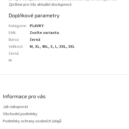
Zjistíme pro Vás aktuální dostupnost.
Doplňkové parametry
Kategorie
:
PLAVKY
EAN
:
Zvolte variantu
Barva
:
černá
Velikost
:
M, XL, 4XL, S, L, XXL, 3XL
černá
:
M
:
Z
á
p
a
Informace pro vás
t
Jak nakupovat
í
Obchodní podmínky
Podmínky ochrany osobních údajů