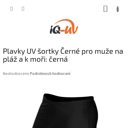
Přejít
NÁKUP
na
obsah
KOŠÍK
Plavky UV šortky Černé pro muže na
pláž a k moři: černá
Průměrné
Neohodnoceno
Podrobnosti hodnocení
hodnocení
produktu
je
0,0
z
5
hvězdiček.