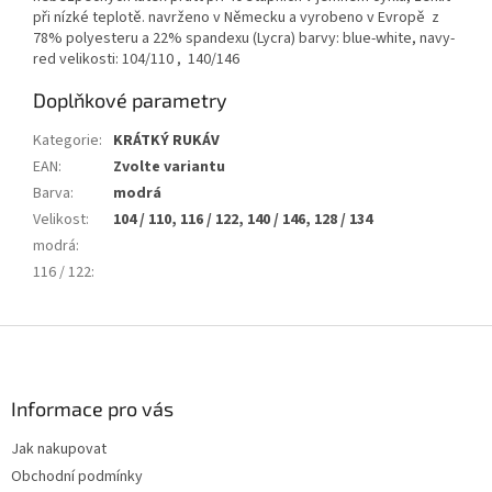
při nízké teplotě. navrženo v Německu a vyrobeno v Evropě z
78% polyesteru a 22% spandexu (Lycra) barvy: blue-white, navy-
red velikosti: 104/110 , 140/146
Doplňkové parametry
Kategorie
:
KRÁTKÝ RUKÁV
EAN
:
Zvolte variantu
Barva
:
modrá
Velikost
:
104 / 110, 116 / 122, 140 / 146, 128 / 134
modrá
:
116 / 122
:
Z
á
p
a
Informace pro vás
t
Jak nakupovat
í
Obchodní podmínky