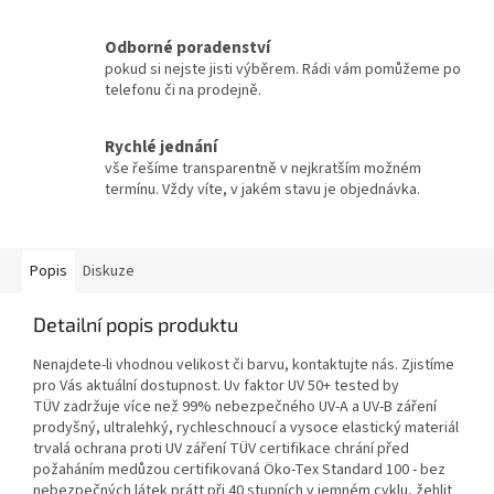
Odborné poradenství
pokud si nejste jisti výběrem. Rádi vám pomůžeme po
telefonu či na prodejně.
Rychlé jednání
vše řešíme transparentně v nejkratším možném
termínu. Vždy víte, v jakém stavu je objednávka.
Popis
Diskuze
Detailní popis produktu
Nenajdete-li vhodnou velikost či barvu, kontaktujte nás. Zjistíme
pro Vás aktuální dostupnost. Uv faktor UV 50+ tested by
TÜV zadržuje více než 99% nebezpečného UV-A a UV-B záření
prodyšný, ultralehký, rychleschnoucí a vysoce elastický materiál
trvalá ochrana proti UV záření TÜV certifikace chrání před
požaháním medůzou certifikovaná Öko-Tex Standard 100 - bez
nebezpečných látek prátt při 40 stupních v jemném cyklu, žehlit