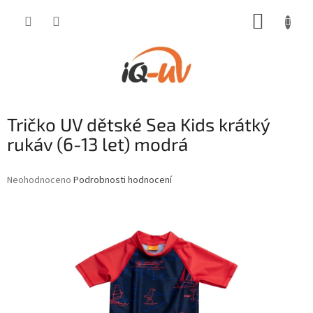
Přejít
NÁKUP
na
obsah
KOŠÍK
Tričko UV dětské Sea Kids krátký
rukáv (6-13 let) modrá
Průměrné
Neohodnoceno
Podrobnosti hodnocení
hodnocení
produktu
je
0,0
z
5
hvězdiček.