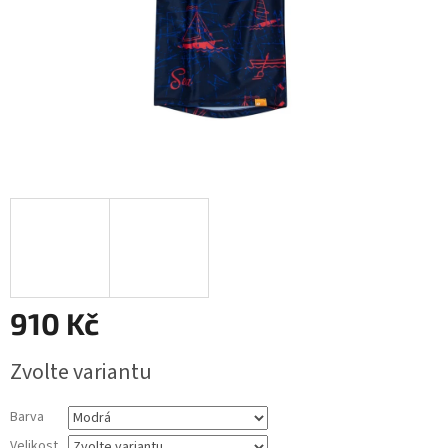
910 Kč
Měrná
Zvolte variantu
cena:
Barva
Velikost