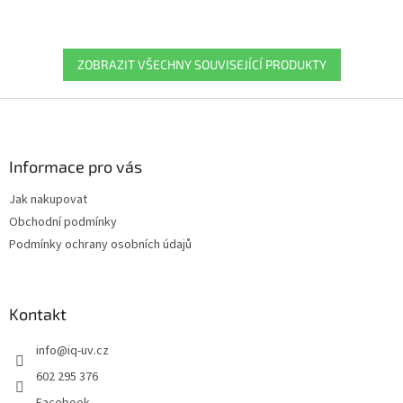
Aktivní odvod vlhkosti pro
pocit...
ZOBRAZIT VŠECHNY SOUVISEJÍCÍ PRODUKTY
Z
á
p
a
Informace pro vás
t
Jak nakupovat
í
Obchodní podmínky
Podmínky ochrany osobních údajů
Kontakt
info
@
iq-uv.cz
602 295 376