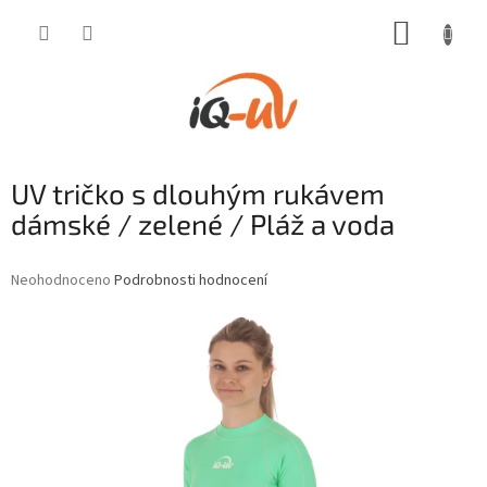
Přejít
NÁKUP
na
obsah
KOŠÍK
UV tričko s dlouhým rukávem
dámské / zelené / Pláž a voda
Průměrné
Neohodnoceno
Podrobnosti hodnocení
hodnocení
produktu
je
0,0
z
5
hvězdiček.