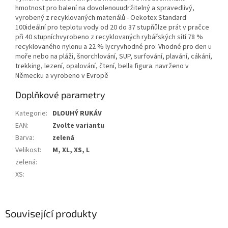
hmotnost pro balení na dovolenouudržitelný a spravedlivý,
vyrobený z recyklovaných materiálů - Oekotex Standard
100ideální pro teplotu vody od 20 do 37 stupňůlze prát v pračce
při 40 stupníchvyrobeno z recyklovaných rybářských sítí 78 %
recyklovaného nylonu a 22 % lycryvhodné pro: Vhodné pro den u
moře nebo na pláži, šnorchlování, SUP, surfování, plavání, cákání,
trekking, lezení, opalování, čtení, bella figura. navrženo v
Německu a vyrobeno v Evropě
Doplňkové parametry
Kategorie
:
DLOUHÝ RUKÁV
EAN
:
Zvolte variantu
Barva
:
zelená
Velikost
:
M, XL, XS, L
zelená
:
XS
:
Související produkty