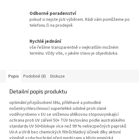
Odborné poradenství
pokud si nejste jisti výběrem. Rádi vám pomůžeme po
telefonu či na prodejně.
Rychlé jednání
vše řešíme transparentně v nejkratším možném
termínu. Vždy víte, v jakém stavu je objednávka.
Popis
Podobné (8)
Diskuze
Detailní popis produktu
optimální přizpůsobení tělu, přiléhavé a pohodlné
nošenírychleschnoucí superlehké odolné proti slané
voděvyrobeno v EU se sníženou uhlíkovou stopouvynikající
ochrana proti UV záření 50+ TÜV testováno podle australského
standardu UV 50+blokuje více než 99 % nebezpečných paprsků
UV-A a UV-B bez chemických filtrůchladivý účinek díky aktivní
výměně vzduchuchrání před medúzami a hlísticeminízká