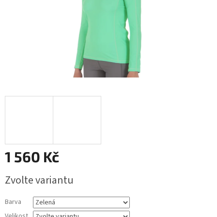
1 560 Kč
Měrná
Zvolte variantu
cena:
Barva
Velikost