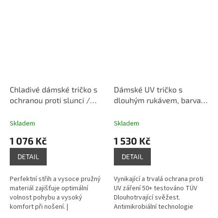
Chladivé dámské tričko s
Dámské UV tričko s
ochranou proti slunci /
dlouhým rukávem, barva
šedé
červená
Skladem
Skladem
1 076 Kč
1 530 Kč
DETAIL
DETAIL
Perfektní střih a vysoce pružný
Vynikající a trvalá ochrana proti
materiál zajišťuje optimální
UV záření 50+ testováno TÜV
volnost pohybu a vysoký
Dlouhotrvající svěžest.
komfort při nošení. |
Antimikrobiální technologie
568600.5765
snižuje tvorbu zápachu o 90 %.